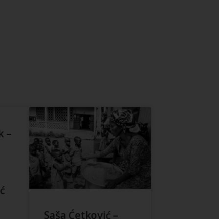
k –
-
ić
Saša Ćetković –