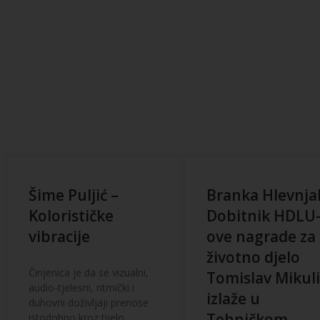
Šime Puljić –
Branka Hlevnja
Kolorističke
Dobitnik HDLU
vibracije
ove nagrade za
životno djelo
Činjenica je da se vizualni,
Tomislav Mikul
audio-tjelesni, ritmički i
izlaže u
duhovni doživljaji prenose
Tehničkom
istodobno kroz tijelo