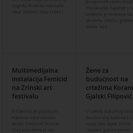
povijesnom centru Sisač
Zagreb) hrvatsko-njemački
moslavačke županije u S
slikar Antonio Hase (1963.)
nedavno je otvorena izl
akvarela, crteža i grafika
Zbirke Ivice
Multimedijalna
Žene za
instalacija Femicid
budućnost na
na Zrinski art
crtežima Koran
festivalu
Gjalski Filipović
U Čakovcu je početkom
U Galeriji Kulturnog cent
mjeseca rujna otvoren
Rovišće kraj Bjelovara iz
deveti Zrinski art festival.
svoje crno bijele crteže
Ovaj puta tema je vrlo
crtanem gušćim perom