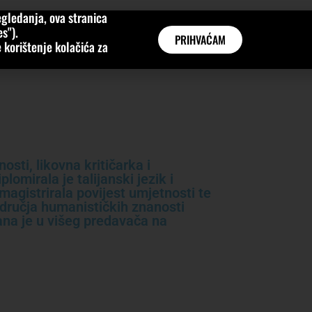
gledanja, ova stranica
MNE
KATEGORIJE
INTERVJUI
AKTUALNO
GLOBAL
s").
PRIHVAĆAM
 korištenje kolačića za
sti, likovna kritičarka i
omirala je talijanski jezik i
magistrirala povijest umjetnosti te
odručja humanističkih znanosti
ana je u višeg predavača na