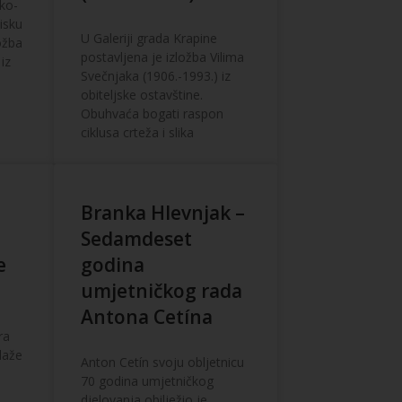
ko-
isku
U Galeriji grada Krapine
ožba
postavljena je izložba Vilima
 iz
Svečnjaka (1906.-1993.) iz
obiteljske ostavštine.
Obuhvaća bogati raspon
ciklusa crteža i slika
Branka Hlevnjak –
Sedamdeset
e
godina
umjetničkog rada
Antona Cetína
ra
laže
Anton Cetín svoju obljetnicu
70 godina umjetničkog
djelovanja obilježio je