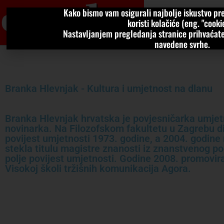
Kako bismo vam osigurali najbolje iskustvo pre
VIJESTI
KOLU
koristi kolačiće (eng. "cookie
Nastavljanjem pregledanja stranice prihvaćate
navedene svrhe.
Branka Hlevnjak - Kultura i umjetnost na dlanu
Branka Hlevnjak hrvatska je povjesničarka umjetno
novinarka. Na Filozofskom fakultetu u Zagrebu dipl
povijest umjetnosti 1973. godine, a 2004. godine 
stekla titulu magistre znanosti iz znanstvenog p
polje povijest umjetnosti. Godine 2008. promovir
Visokoj školi tržišnih komunikacija Agora.