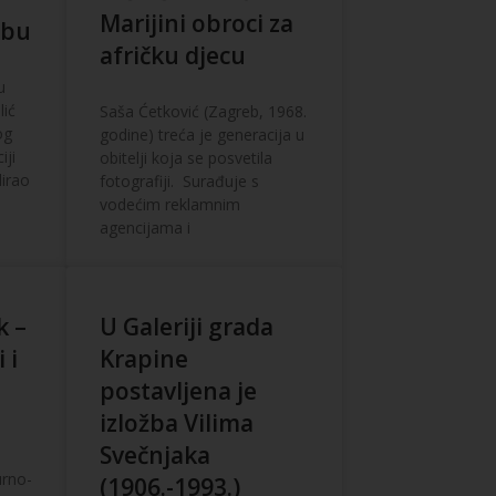
Marijini obroci za
ebu
afričku djecu
u
lić
Saša Ćetković (Zagreb, 1968.
og
godine) treća je generacija u
iji
obitelji koja se posvetila
dirao
fotografiji. Surađuje s
vodećim reklamnim
agencijama i
k –
U Galeriji grada
 i
Krapine
postavljena je
izložba Vilima
Svečnjaka
urno-
(1906.-1993.)