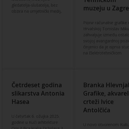
gledatelja-slušatelja, bez
muzeju u Zagr
obzira na umjetnički medij,
Pionir računalne grafike 
Hrvatskoj Tomislav Miku
zahvaljuje između ostal
svojoj avangardnoj pozic
činjenici da je isprva stu
na Elektrotehničkom
Četrdeset godina
Branka Hlevnja
slikarstva Antonia
Grafike, akvareli
Hasea
crteži Ivice
Antolčića
U četvrtak 6. ožujka 2025.
godine u Kući arhitekture
U novo otvorenom Kult
Oris (Ulica kralja Držislava 3,