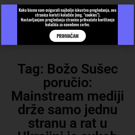
Kako bismo vam osigurali najbolje iskustvo pregledanja, ova
stranica koristi kolačiće (eng. "cookies").
Nastavljanjem pregledanja stranice prihvaćate korištenje
kolačića za navedene svrhe.
PRIHVAĆAM
Tag: Božo Sušec
poručio:
Mainstream mediji
drže samo jednu
stranu a rat u