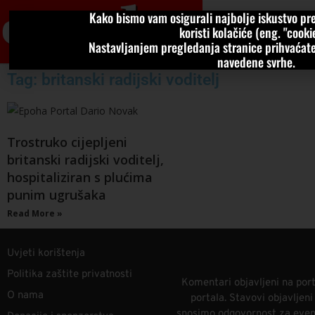
Kako bismo vam osigurali najbolje iskustvo pre
VIJESTI
KOLU
koristi kolačiće (eng. "cookie
Nastavljanjem pregledanja stranice prihvaćate
navedene svrhe.
Tag: britanski radijski voditelj
Trostruko cijepljeni
britanski radijski voditelj,
hospitaliziran s plućima
punim ugrušaka
Read More »
Uvjeti korištenja
Politika zaštite privatnosti
Komentari objavljeni na port
O nama
portala. Stavovi objavljen
snosimo odgovornost za eventu