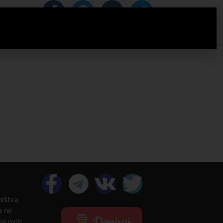
IZACIJA
ništva
a ne
ja ovih