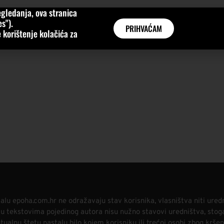
gledanja, ova stranica
MNE
KATEGORIJE
INTERVJUI
AKTUALNO
GLOBAL
s").
PRIHVAĆAM
 korištenje kolačića za
alu epoha.com.hr ne odražavaju stav korisnika, vlasništva niti ured
i u tekstovima pojedinog autora nisu nužno stavovi uredništva, stog
alnu štetu nastalu bilo kojem korisniku ili trećoj osobi zbog kršen