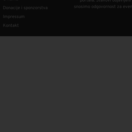
portala. Stavovi objavljen
snosimo odgovornost za eventu
Donacije i sponzorstva
Impressum
Kontakt