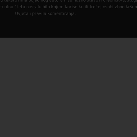
i u tekstovima pojedinog autora nisu nužno stavovi uredništva, stog
alnu štetu nastalu bilo kojem korisniku ili trećoj osobi zbog kršen
Uvjeta i pravila komentiranja.