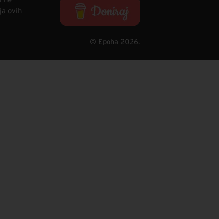
a ne
ja ovih
© Epoha 2026.