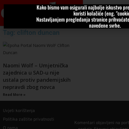
Kako bismo vam osigurali najbolje iskustvo pre
VIJESTI
KOLU
koristi kolačiće (eng. "cookie
Nastavljanjem pregledanja stranice prihvaćate
navedene svrhe.
Tag: clifton duncan
Naomi Wolf – Umjetnička
zajednica u SAD-u nije
ustala protiv pandemijskih
nepravdi zbog novca
Read More »
Uvjeti korištenja
Politika zaštite privatnosti
Komentari objavljeni na port
O nama