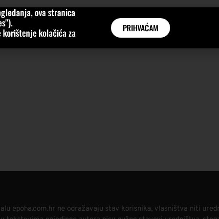
gledanja, ova stranica
MNE
KATEGORIJE
INTERVJUI
AKTUALNO
GLOBAL
s").
PRIHVAĆAM
 korištenje kolačića za
alu epoha.com.hr ne odražavaju stav korisnika, vlasništva niti ured