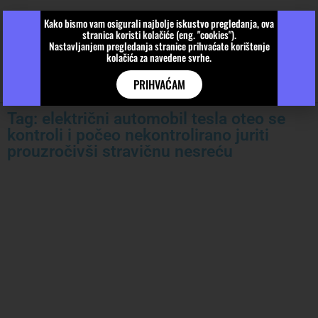
Kako bismo vam osigurali najbolje iskustvo pregledanja, ova
stranica koristi kolačiće (eng. "cookies").
Nastavljanjem pregledanja stranice prihvaćate korištenje
kolačića za navedene svrhe.
PRIHVAĆAM
Tag: električni automobil tesla oteo se
kontroli i počeo nekontrolirano juriti
prouzročivši stravičnu nesreću