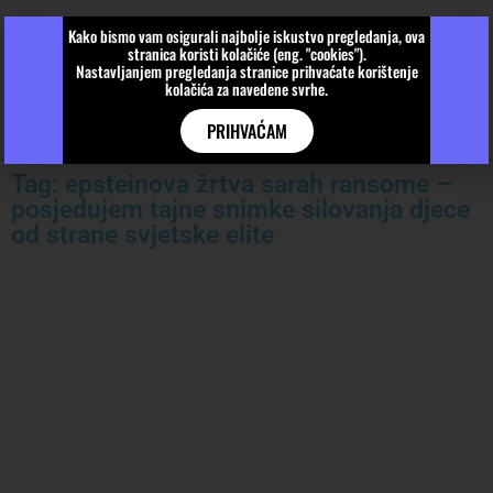
Kako bismo vam osigurali najbolje iskustvo pregledanja, ova
stranica koristi kolačiće (eng. "cookies").
Nastavljanjem pregledanja stranice prihvaćate korištenje
kolačića za navedene svrhe.
PRIHVAĆAM
Tag: epsteinova žrtva sarah ransome –
posjedujem tajne snimke silovanja djece
od strane svjetske elite