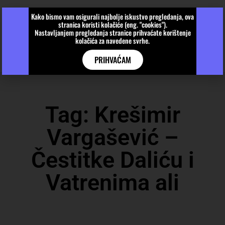
Kako bismo vam osigurali najbolje iskustvo pregledanja, ova
stranica koristi kolačiće (eng. "cookies").
Nastavljanjem pregledanja stranice prihvaćate korištenje
kolačića za navedene svrhe.
PRIHVAĆAM
Tag: Krešimir
Vargašević –
Čestitke Daliću i
Vatrenima ali