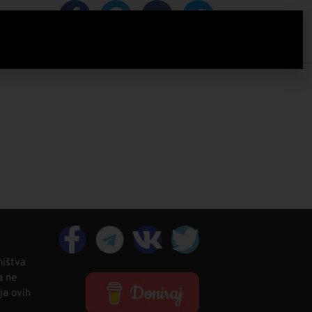
IZACIJA
ništva
a ne
ja ovih