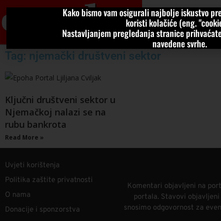
Kako bismo vam osigurali najbolje iskustvo pre
VIJESTI
KOLU
koristi kolačiće (eng. "cookie
Nastavljanjem pregledanja stranice prihvaćate
navedene svrhe.
Tag: njemački društveni sektor
Ključni društveni sektor u
Njemačkoj nalazi se na
rubu bankrota
Read More »
Uvjeti korištenja
Politika zaštite privatnosti
Komentari objavljeni na port
O nama
portala. Stavovi objavljen
snosimo odgovornost za eventu
Donacije i sponzorstva