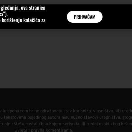
gledanja, ova stranica
MNE
KATEGORIJE
INTERVJUI
AKTUALNO
GLOBAL
s").
PRIHVAĆAM
 korištenje kolačića za
alu epoha.com.hr ne odražavaju stav korisnika, vlasništva niti ured
i u tekstovima pojedinog autora nisu nužno stavovi uredništva, stog
alnu štetu nastalu bilo kojem korisniku ili trećoj osobi zbog kršen
Uvjeta i pravila komentiranja.