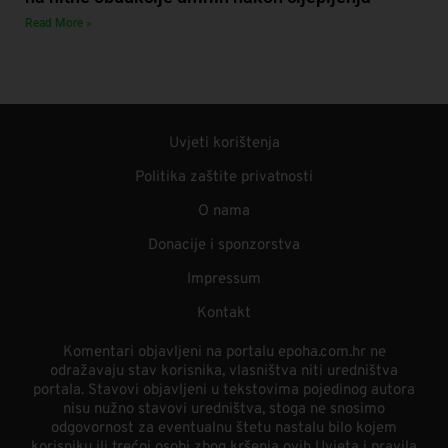
Read More »
Uvjeti korištenja
Politika zaštite privatnosti
O nama
Donacije i sponzorstva
Impressum
Kontakt
Komentari objavljeni na portalu epoha.com.hr ne
odražavaju stav korisnika, vlasništva niti uredništva
portala. Stavovi objavljeni u tekstovima pojedinog autora
nisu nužno stavovi uredništva, stoga ne snosimo
odgovornost za eventualnu štetu nastalu bilo kojem
korisniku ili trećoj osobi zbog kršenja ovih Uvjeta i pravila