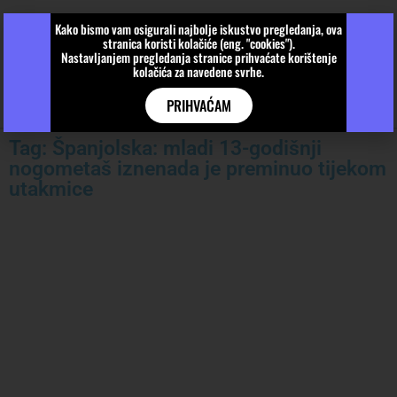
Kako bismo vam osigurali najbolje iskustvo pregledanja, ova
stranica koristi kolačiće (eng. "cookies").
Nastavljanjem pregledanja stranice prihvaćate korištenje
kolačića za navedene svrhe.
PRIHVAĆAM
Tag: Španjolska: mladi 13-godišnji
nogometaš iznenada je preminuo tijekom
utakmice