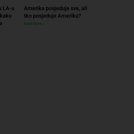
u LA-u
Amerika posjeduje sve, ali
 kako
tko posjeduje Ameriku?
a
Read More »