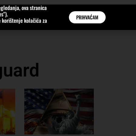
gledanja, ova stranica
MNE
KATEGORIJE
INTERVJUI
AKTUALNO
GLOBAL
s").
PRIHVAĆAM
 korištenje kolačića za
guard