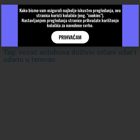
Kako bismo vam osigurali najbolje iskustvo pregledanja, ova
stranica koristi kolačiće (eng. "cookies").
Nastavljanjem pregledanja stranice prihvaćate korištenje
kolačića za navedene svrhe.
PRIHVAĆAM
Tag: vozač autobusa doživio srčani udar i
udario u terenac