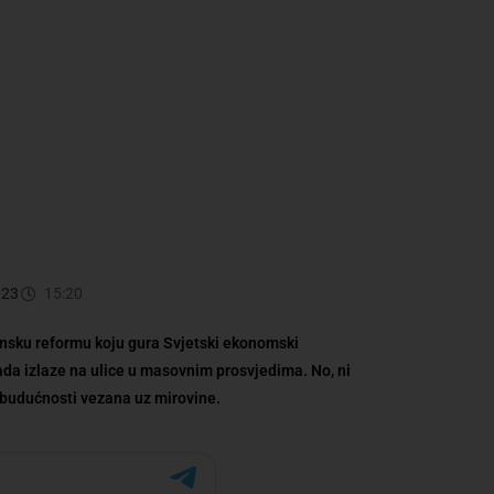
023
15:20
nsku reformu koju gura Svjetski ekonomski
ada izlaze na ulice u masovnim prosvjedima. No, ni
 budućnosti vezana uz mirovine.