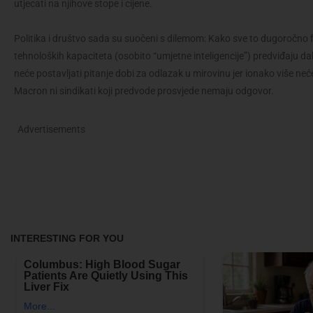
utjecati na njihove stope i cijene.
Politika i društvo sada su suočeni s dilemom: Kako sve to dugoročno f
tehnoloških kapaciteta (osobito “umjetne inteligencije”) predviđaju dal
neće postavljati pitanje dobi za odlazak u mirovinu jer ionako više neć
Macron ni sindikati koji predvode prosvjede nemaju odgovor.
Advertisements