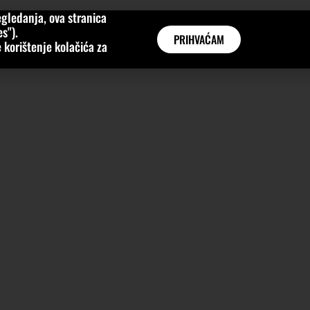
gledanja, ova stranica
MNE
KATEGORIJE
INTERVJUI
AKTUALNO
GLOBAL
s").
PRIHVAĆAM
 korištenje kolačića za