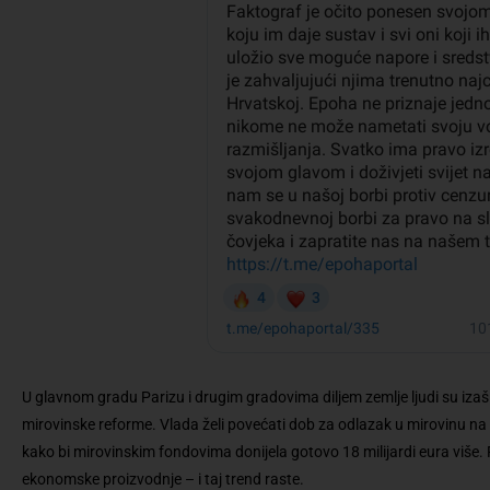
U glavnom gradu Parizu i drugim gradovima diljem zemlje ljudi su izašl
mirovinske reforme. Vlada želi povećati dob za odlazak u mirovinu na
kako bi mirovinskim fondovima donijela gotovo 18 milijardi eura više.
ekonomske proizvodnje – i taj trend raste.