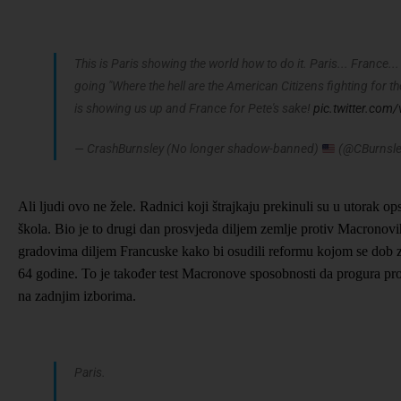
This is Paris showing the world how to do it. Paris... France... I
going "Where the hell are the American Citizens fighting for th
is showing us up and France for Pete's sake!
pic.twitter.com
— CrashBurnsley (No longer shadow-banned)
(@CBurnsl
Ali ljudi ovo ne žele. Radnici koji štrajkaju prekinuli su u utorak op
škola. Bio je to drugi dan prosvjeda diljem zemlje protiv Macronov
gradovima diljem Francuske kako bi osudili reformu kojom se dob z
64 godine. To je također test Macronove sposobnosti da progura pr
na zadnjim izborima.
Paris.