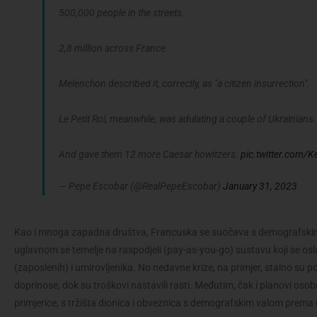
500,000 people in the streets.
2,8 million across France.
Melenchon described it, correctly, as "a citizen insurrection".
Le Petit Roi, meanwhile, was adulating a couple of Ukrainians.
And gave them 12 more Caesar howitzers.
pic.twitter.com/
— Pepe Escobar (@RealPepeEscobar)
January 31, 2023
Kao i mnoga zapadna društva, Francuska se suočava s demografskim
uglavnom se temelje na raspodjeli (pay-as-you-go) sustavu koji se osl
(zaposlenih) i umirovljenika. No nedavne krize, na primjer, stalno su
doprinose, dok su troškovi nastavili rasti. Međutim, čak i planovi oso
primjerice, s tržišta dionica i obveznica s demografskim valom prema 