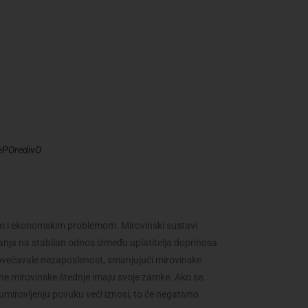
KePOredivO
 i ekonomskim problemom. Mirovinski sustavi
anja na stabilan odnos između uplatitelja doprinosa
 povećavale nezaposlenost, smanjujući mirovinske
bne mirovinske štednje imaju svoje zamke. Ako se,
umirovljenju povuku veći iznosi, to će negativno