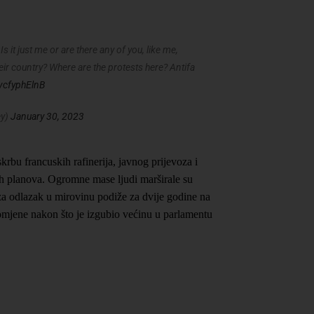
s it just me or are there any of you, like me,
eir country? Where are the protests here? Antifa
/vcfyphElnB
ey)
January 30, 2023
skrbu francuskih rafinerija, javnog prijevoza i
ih planova. Ogromne mase ljudi marširale su
a odlazak u mirovinu podiže za dvije godine na
omjene nakon što je izgubio većinu u parlamentu