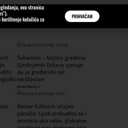
gledanja, ova stranica
MNE
KATEGORIJE
INTERVJUI
AKTUALNO
GLOBAL
s").
PRIHVAĆAM
 korištenje kolačića za
mrti
Šokantno – Većina građana
je
Sjedinjenih Država vjeruje
nešto
da je građanski rat
ogodilo
neizbježan
Read More »
ranu
Reiner Fullmich očajno
poručio: Ljudi probudite se i
osvrnite oko sebe, globalne
strukture nas doslovno žele