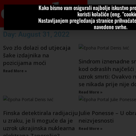
Kako bismo vam osigurali najbolje iskustvo pre
VIJESTI
KOLU
koristi kolačiće (eng. "cookie
Nastavljanjem pregledanja stranice prihvaćate
navedene svrhe.
Day: August 31, 2022
Svo zlo dolazi od utjecaja
šake izdajnika na
Sindrom iznenadne s
pozicijama moći
kod odraslih najčešći 
Read More »
uzrok smrti: Ovakvo 
se nikada prije nije d
Read More »
Finska detektirala radijaciju
Julie Ponesse – U ob
u zraku, je li moguće da je
neizvjesnosti
uzrok ukrajinska nuklearna
Read More »
elektrana Zaporožje?