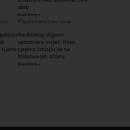
ubiti
Read More »
paljuju
Nadbiskup Vigano
ak
upozorava svijet: žrtve
 cijena
cjepiva žrtvuju se na
Molohovom oltaru
Read More »