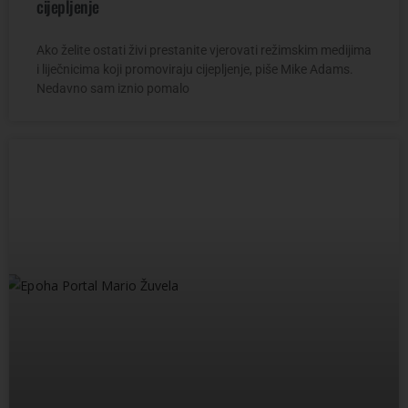
cijepljenje
Ako želite ostati živi prestanite vjerovati režimskim medijima
i liječnicima koji promoviraju cijepljenje, piše Mike Adams.
Nedavno sam iznio pomalo