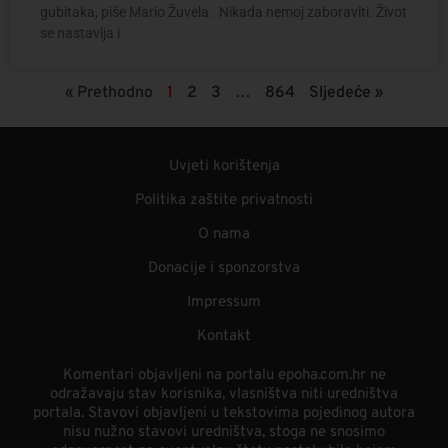
gubitaka, piše Mario Žuvela. Nikada nemoj zaboraviti. Život
se nastavlja i
« Prethodno
1
2
3
…
864
Sljedeće »
Uvjeti korištenja
Politika zaštite privatnosti
O nama
Donacije i sponzorstva
Impressum
Kontakt
Komentari objavljeni na portalu epoha.com.hr ne
odražavaju stav korisnika, vlasništva niti uredništva
portala. Stavovi objavljeni u tekstovima pojedinog autora
nisu nužno stavovi uredništva, stoga ne snosimo