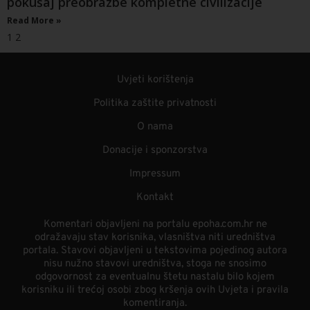
pokušaj preobrazbe kompletne civilizacije
Read More »
1
2
Uvjeti korištenja
Politika zaštite privatnosti
O nama
Donacije i sponzorstva
Impressum
Kontakt
Komentari objavljeni na portalu epoha.com.hr ne
odražavaju stav korisnika, vlasništva niti uredništva
portala. Stavovi objavljeni u tekstovima pojedinog autora
nisu nužno stavovi uredništva, stoga ne snosimo
odgovornost za eventualnu štetu nastalu bilo kojem
korisniku ili trećoj osobi zbog kršenja ovih Uvjeta i pravila
komentiranja.