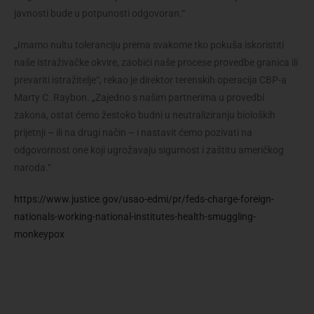
javnosti bude u potpunosti odgovoran.“
„Imamo nultu toleranciju prema svakome tko pokuša iskoristiti
naše istraživačke okvire, zaobići naše procese provedbe granica ili
prevariti istražitelje“, rekao je direktor terenskih operacija CBP-a
Marty C. Raybon. „Zajedno s našim partnerima u provedbi
zakona, ostat ćemo žestoko budni u neutraliziranju bioloških
prijetnji – ili na drugi način – i nastavit ćemo pozivati na
odgovornost one koji ugrožavaju sigurnost i zaštitu američkog
naroda.“
https://www.justice.gov/usao-edmi/pr/feds-charge-foreign-
nationals-working-national-institutes-health-smuggling-
monkeypox