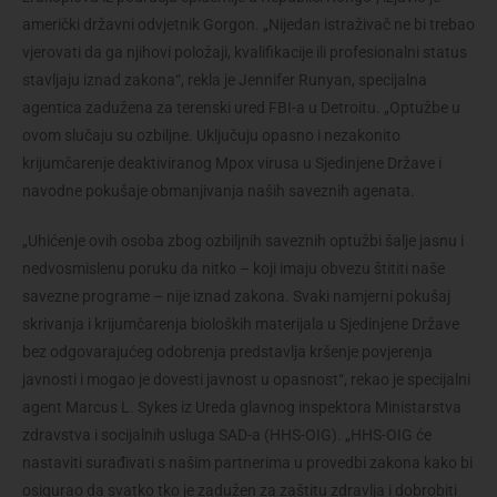
američki državni odvjetnik Gorgon. „Nijedan istraživač ne bi trebao
vjerovati da ga njihovi položaji, kvalifikacije ili profesionalni status
stavljaju iznad zakona“, rekla je Jennifer Runyan, specijalna
agentica zadužena za terenski ured FBI-a u Detroitu. „Optužbe u
ovom slučaju su ozbiljne. Uključuju opasno i nezakonito
krijumčarenje deaktiviranog Mpox virusa u Sjedinjene Države i
navodne pokušaje obmanjivanja naših saveznih agenata.
„Uhićenje ovih osoba zbog ozbiljnih saveznih optužbi šalje jasnu i
nedvosmislenu poruku da nitko – koji imaju obvezu štititi naše
savezne programe – nije iznad zakona. Svaki namjerni pokušaj
skrivanja i krijumčarenja bioloških materijala u Sjedinjene Države
bez odgovarajućeg odobrenja predstavlja kršenje povjerenja
javnosti i mogao je dovesti javnost u opasnost“, rekao je specijalni
agent Marcus L. Sykes iz Ureda glavnog inspektora Ministarstva
zdravstva i socijalnih usluga SAD-a (HHS-OIG). „HHS-OIG će
nastaviti surađivati s našim partnerima u provedbi zakona kako bi
osigurao da svatko tko je zadužen za zaštitu zdravlja i dobrobiti