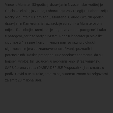
Vincent Munster, 53-godišnji državljanin Nizozemske, voditelj je
Odjela za ekologiju virusa, Laboratorija za virologiju u Laboratoriju
Rocky Mountain u Hamiltonu, Montana. Claude Kwe, 38-godišnji
državljanin Kameruna, istraživački je suradnik u Munsterovom
odjelu. Rad obojice usmjeren je na „nove virusne patogene“ i kako
ti patogeni „prelaze barijeru vrste“. Rade u laboratoriju biološke
sigurnosti 4. razine, koji primjenjuje najvišu razinu bioloških
sigurnosnih mjera za znanstveno istraživanje poznatih i
potencijalnih ljudskih patogena. Nije naodmet spomenuti da su
hapšeni virolozi bili uključeni u nepromišljeno istraživanje tzv.
SARS Corona virusa (DARPA DEFUSE Proposal) koji se smatra u
podlzi Covid-a te su tako, smatra se, automatizmom bili odgovorni
za smrt 20 miliona ljudi.