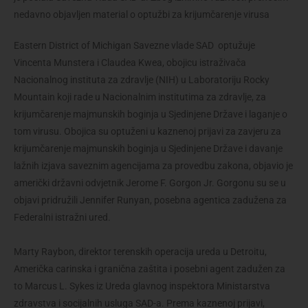
nedavno objavljen material o optužbi za krijumčarenje virusa
Eastern District of Michigan Savezne vlade SAD optužuje
Vincenta Munstera i Claudea Kwea, obojicu istraživača
Nacionalnog instituta za zdravlje (NIH) u Laboratoriju Rocky
Mountain koji rade u Nacionalnim institutima za zdravlje, za
krijumčarenje majmunskih boginja u Sjedinjene Države i laganje o
tom virusu. Obojica su optuženi u kaznenoj prijavi za zavjeru za
krijumčarenje majmunskih boginja u Sjedinjene Države i davanje
lažnih izjava saveznim agencijama za provedbu zakona, objavio je
američki državni odvjetnik Jerome F. Gorgon Jr. Gorgonu su se u
objavi pridružili Jennifer Runyan, posebna agentica zadužena za
Federalni istražni ured.
Marty Raybon, direktor terenskih operacija ureda u Detroitu,
Američka carinska i granična zaštita i posebni agent zadužen za
to Marcus L. Sykes iz Ureda glavnog inspektora Ministarstva
zdravstva i socijalnih usluga SAD-a. Prema kaznenoj prijavi,