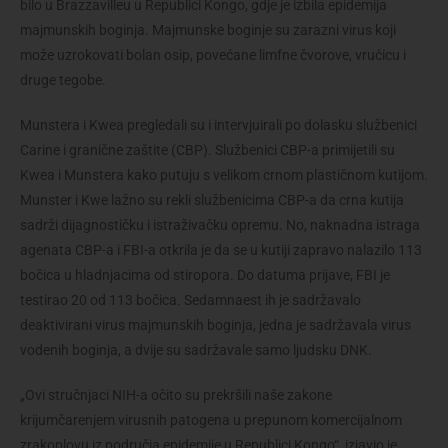
bilo u Brazzavilleu u Republici Kongo, gdje je izbila epidemija
majmunskih boginja. Majmunske boginje su zarazni virus koji
može uzrokovati bolan osip, povećane limfne čvorove, vrućicu i
druge tegobe.
Munstera i Kwea pregledali su i intervjuirali po dolasku službenici
Carine i granične zaštite (CBP). Službenici CBP-a primijetili su
Kwea i Munstera kako putuju s velikom crnom plastičnom kutijom.
Munster i Kwe lažno su rekli službenicima CBP-a da crna kutija
sadrži dijagnostičku i istraživačku opremu. No, naknadna istraga
agenata CBP-a i FBI-a otkrila je da se u kutiji zapravo nalazilo 113
bočica u hladnjacima od stiropora. Do datuma prijave, FBI je
testirao 20 od 113 bočica. Sedamnaest ih je sadržavalo
deaktivirani virus majmunskih boginja, jedna je sadržavala virus
vodenih boginja, a dvije su sadržavale samo ljudsku DNK.
„Ovi stručnjaci NIH-a očito su prekršili naše zakone
krijumčarenjem virusnih patogena u prepunom komercijalnom
zrakoplovu iz područja epidemije u Republici Kongo“, izjavio je