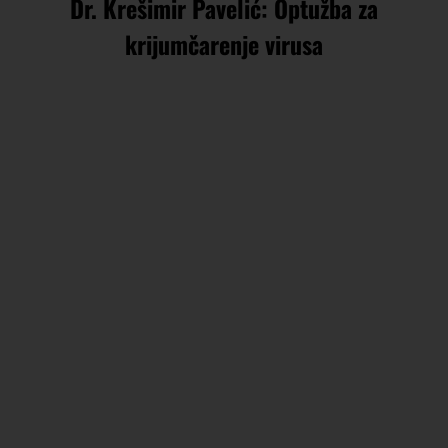
Dr. Krešimir Pavelić: Optužba za
krijumčarenje virusa