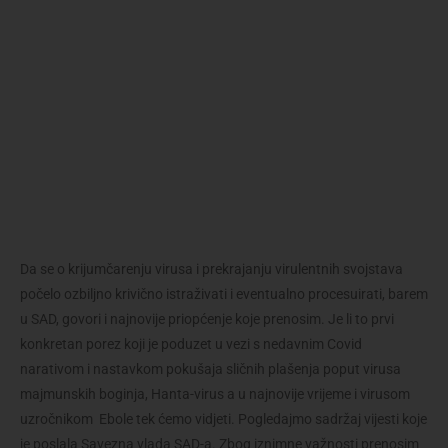
Da se o krijumčarenju virusa i prekrajanju virulentnih svojstava
počelo ozbiljno krivično istraživati i eventualno procesuirati, barem
u SAD, govori i najnovije priopćenje koje prenosim. Je li to prvi
konkretan porez koji je poduzet u vezi s nedavnim Covid
narativom i nastavkom pokušaja sličnih plašenja poput virusa
majmunskih boginja, Hanta-virus a u najnovije vrijeme i virusom
uzročnikom Ebole tek ćemo vidjeti. Pogledajmo sadržaj vijesti koje
je poslala Savezna vlada SAD-a. Zbog iznimne važnosti prenosim