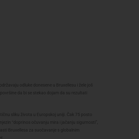
 podržavaju odluke donesene u Bruxellesu i žele još
površine da bi se stekao dojam da su rezultati
ičnu sliku života u Europskoj uniji. Čak 75 posto
 njezin “doprinos očuvanju mira i jačanju sigurnosti”,
vlasti Bruxellesa za suočavanje s globalnim
et.