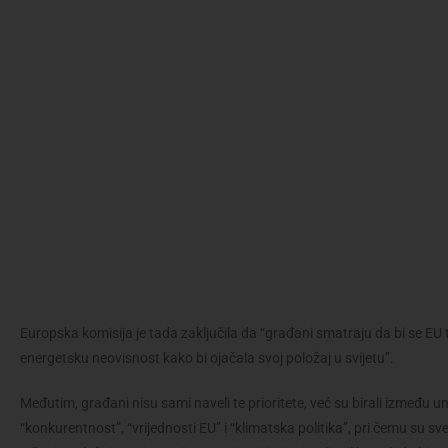
Europska komisija je tada zaključila da “građani smatraju da bi se EU 
energetsku neovisnost kako bi ojačala svoj položaj u svijetu”.
Međutim, građani nisu sami naveli te prioritete, već su birali između 
“konkurentnost”, “vrijednosti EU” i “klimatska politika”, pri čemu su 