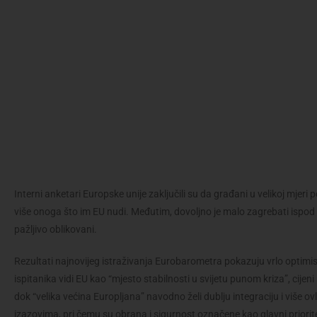
Interni anketari Europske unije zaključili su da građani u velikoj mjeri
više onoga što im EU nudi. Međutim, dovoljno je malo zagrebati ispod 
pažljivo oblikovani.
Rezultati najnovijeg istraživanja Eurobarometra pokazuju vrlo optimist
ispitanika vidi EU kao “mjesto stabilnosti u svijetu punom kriza”, cijeni
dok “velika većina Europljana” navodno želi dublju integraciju i više o
izazovima, pri čemu su obrana i sigurnost označene kao glavni priorit