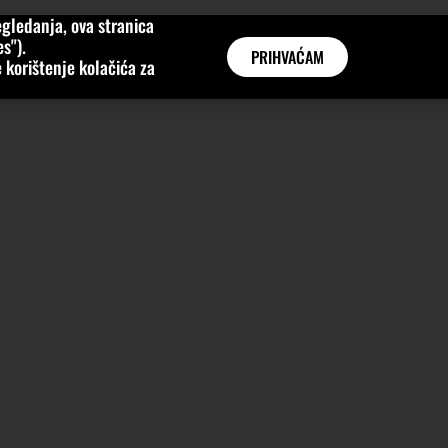
gledanja, ova stranica
MNE
KATEGORIJE
INTERVJUI
AKTUALNO
GLOBAL
s").
PRIHVAĆAM
 korištenje kolačića za