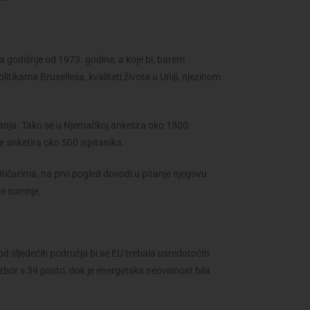
a godišnje od 1973. godine, a koje bi, barem
tikama Bruxellesa, kvaliteti života u Uniji, njezinom
panja. Tako se u Njemačkoj anketira oko 1500
 anketira oko 500 ispitanika.
itičarima, na prvi pogled dovodi u pitanje njegovu
ve sumnje.
od sljedećih područja bi se EU trebala usredotočiti
 izbor s 39 posto, dok je energetska neovisnost bila