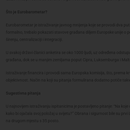
Što je Eurobarometar?
Eurobarometar je istraživanje javnog mnijenja koje se provodi dva put
formalno, trebalo pokazati stavove građana diljem Europske unije o poli
širenju, centralizaciji i integraciji.
U svakoj državi članici anketira se oko 1000 ljudi, uz određena odstu
građana, dok se u manjim zemljama poput Cipra, Luksemburga i Malte
Istraživanje financira i provodi sama Europska komisija, što, prema kr
objektivnost. Način na koji su pitanja formulirana dodatno potiče tak
Sugestivna pitanja
U najnovijem istraživanju ispitanicima je postavljeno pitanje: “Na koje 
kako bi ojačala svoj položaj u svijetu?” Obrana i sigurnost bile su prvi
na drugom mjestu s 35 posto.