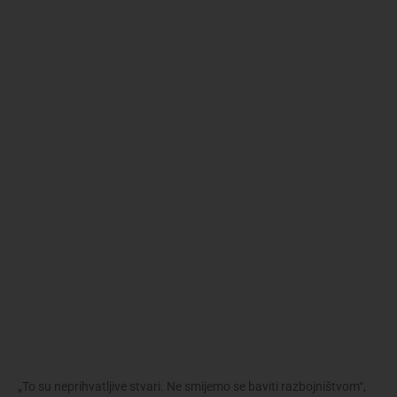
„To su neprihvatljive stvari. Ne smijemo se baviti razbojništvom“,