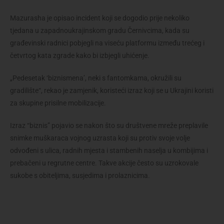
Mazurasha je opisao incident koji se dogodio prije nekoliko
tjedana u zapadnoukrajinskom gradu Černivcima, kada su
građevinski radnici pobjegli na viseću platformu između trećeg i
četvrtog kata zgrade kako bi izbjegli uhićenje.
„Pedesetak ‘biznismena’, neki s fantomkama, okružili su
gradilište“, rekao je zamjenik, koristeći izraz koji se u Ukrajini koristi
za skupine prisilne mobilizacije.
Izraz “biznis” pojavio se nakon što su društvene mreže preplavile
snimke muškaraca vojnog uzrasta koji su protiv svoje volje
odvođeni s ulica, radnih mjesta i stambenih naselja u kombijima i
prebačeni u regrutne centre. Takve akcije često su uzrokovale
sukobe s obiteljima, susjedima i prolaznicima.