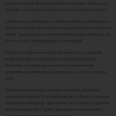
rekao je zastupnik, dodajući da prisilno slanje ljudi u vojsku „zbog
statistike“ nema smisla jer ti ljudi „očito nisu sposobni za borbu“.
Lokalni ured za mobilizaciju u Černivcima odbacio je Mazurašuove
optužbe, tvrdeći da njihovi časnici nisu počinili nikakve “nezakonite
radnje”. Naveli su da su u vrijeme incidenta dvojica muškaraca bila
pritvorena zbog “kršenja pravila vojne evidencije”.
Optužbe su stigle samo nekoliko dana nakon što je ukrajinski
medij Ukrajinska Pravda izvijestio da je broj pritužbi protiv
službenika za mobilizaciju podnesenih parlamentarnom
povjereniku za ljudska prava dosegao gotovo 12.000 od veljače
2022.
Tijekom sukoba s Rusijom, Ukrajina se suočava s kroničnim
nedostatkom ljudstva zbog velikih gubitaka na frontu, masovnog
izbjegavanja mobilizacije i dezerterstva. Ubrzo nakon proglašenja
opće mobilizacije 2022. godine, Kijev je gotovo svim odraslim
muškarcima zabranio napuštanje zemlje.