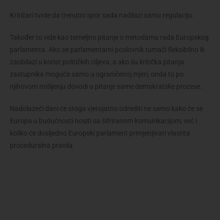
Kritičari tvrde da trenutni spor sada nadilazi samu regulaciju.
Također to vide kao temeljno pitanje o metodama rada Europskog
parlamenta. Ako se parlamentarni poslovnik tumači fleksibilno ili
zaobilazi u korist političkih ciljeva, a ako su kritička pitanja
zastupnika moguća samo u ograničenoj mjeri, onda to po
njihovom mišljenju dovodi u pitanje same demokratske procese.
Nadolazeći dani će stoga vjerojatno odrediti ne samo kako će se
Europa u budućnosti nositi sa šifriranom komunikacijom, već i
koliko će dosljedno Europski parlament primjenjivati ​​vlastita
proceduralna pravila.