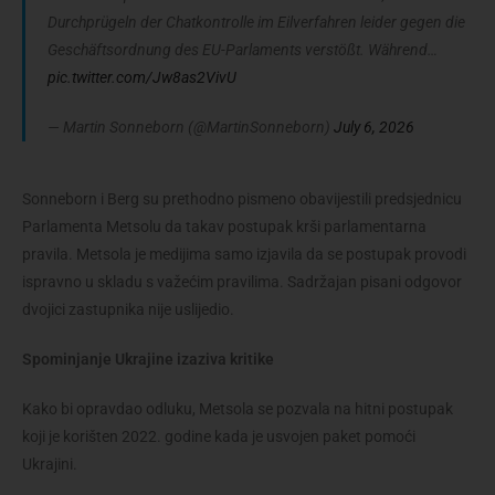
Durchprügeln der Chatkontrolle im Eilverfahren leider gegen die
Geschäftsordnung des EU-Parlaments verstößt. Während…
pic.twitter.com/Jw8as2VivU
— Martin Sonneborn (@MartinSonneborn)
July 6, 2026
Sonneborn i Berg su prethodno pismeno obavijestili predsjednicu
Parlamenta Metsolu da takav postupak krši parlamentarna
pravila. Metsola je medijima samo izjavila da se postupak provodi
ispravno u skladu s važećim pravilima. Sadržajan pisani odgovor
dvojici zastupnika nije uslijedio.
Spominjanje Ukrajine izaziva kritike
Kako bi opravdao odluku, Metsola se pozvala na hitni postupak
koji je korišten 2022. godine kada je usvojen paket pomoći
Ukrajini.