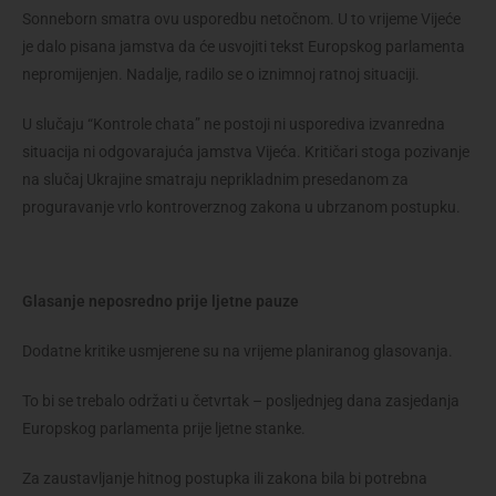
Sonneborn smatra ovu usporedbu netočnom. U to vrijeme Vijeće
je dalo pisana jamstva da će usvojiti tekst Europskog parlamenta
nepromijenjen. Nadalje, radilo se o iznimnoj ratnoj situaciji.
U slučaju “Kontrole chata” ne postoji ni usporediva izvanredna
situacija ni odgovarajuća jamstva Vijeća. Kritičari stoga pozivanje
na slučaj Ukrajine smatraju neprikladnim presedanom za
proguravanje vrlo kontroverznog zakona u ubrzanom postupku.
Glasanje neposredno prije ljetne pauze
Dodatne kritike usmjerene su na vrijeme planiranog glasovanja.
To bi se trebalo održati u četvrtak – posljednjeg dana zasjedanja
Europskog parlamenta prije ljetne stanke.
Za zaustavljanje hitnog postupka ili zakona bila bi potrebna