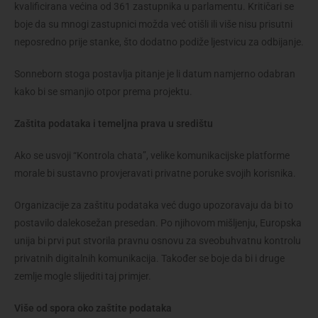
kvalificirana većina od 361 zastupnika u parlamentu. Kritičari se
boje da su mnogi zastupnici možda već otišli ili više nisu prisutni
neposredno prije stanke, što dodatno podiže ljestvicu za odbijanje.
Sonneborn stoga postavlja pitanje je li datum namjerno odabran
kako bi se smanjio otpor prema projektu.
Zaštita podataka i temeljna prava u središtu
Ako se usvoji “Kontrola chata”, velike komunikacijske platforme
morale bi sustavno provjeravati privatne poruke svojih korisnika.
Organizacije za zaštitu podataka već dugo upozoravaju da bi to
postavilo dalekosežan presedan. Po njihovom mišljenju, Europska
unija bi prvi put stvorila pravnu osnovu za sveobuhvatnu kontrolu
privatnih digitalnih komunikacija. Također se boje da bi i druge
zemlje mogle slijediti taj primjer.
Više od spora oko zaštite podataka