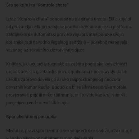
Što se krije iza “Kontrole chata”
Izraz “Kontrola chata” odnosi se na planiranu uredbu EU-a koja bi
od pružatelja usluga razmjene poruka i komunikacijskih platformi
zahtijevala da automatski provjeravaju privatne poruke svojih
korisnika radi navodno ilegalnog sadržaja – posebno materijala
vezanog uz seksualno zlostavljanje djece.
Kritičari, uključujući stručnjake za zaštitu podataka, odvjetnike i
organizacije za građanska prava, godinama upozoravaju da bi
uredba zapravo dovela do široko rasprostranjenog nadzora
privatnih komunikacija. Budući da bi se šifrirane poruke morale
provjeravati prije ili nakon šifriranja, oni to vide kao kraj istinski
povjerljivog end-to-end šifriranja.
Spor oko hitnog postupka
Međutim, pravi spor trenutno se manje vrti oko sadržaja zakona, a
više oko njegovog parlamentarnog rješavanja.