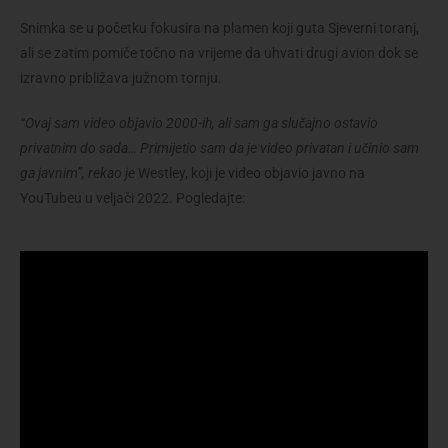
Snimka se u početku fokusira na plamen koji guta Sjeverni toranj,
ali se zatim pomiče točno na vrijeme da uhvati drugi avion dok se
izravno približava južnom tornju.
“Ovaj sam video objavio 2000-ih, ali sam ga slučajno ostavio
privatnim do sada… Primijetio sam da je video privatan i učinio sam
ga javnim”, rekao je
Westley, koji je video objavio javno na
YouTubeu u veljači 2022. Pogledajte: