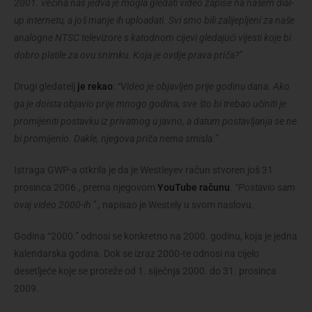
2001. većina nas jedva je mogla gledati video zapise na našem dial-
up internetu, a još manje ih uploadati. Svi smo bili zalijepljeni za naše
analogne NTSC televizore s katodnom cijevi gledajući vijesti koje bi
dobro platile za ovu snimku. Koja je ovdje prava priča?”
Drugi gledatelj
je rekao
:
“Video je objavljen prije godinu dana. Ako
ga je doista objavio prije mnogo godina, sve što bi trebao učiniti je
promijeniti postavku iz privatnog u javno, a datum postavljanja se ne
bi promijenio. Dakle, njegova priča nema smisla.”
Istraga GWP-a otkrila je da je Westleyev račun stvoren još 31.
prosinca 2006., prema njegovom
YouTube računu
.
“Postavio sam
ovaj video 2000-ih ”
,
napisao je Westely u svom naslovu.
Godina “2000.” odnosi se konkretno na 2000. godinu, koja je jedna
kalendarska godina. Dok se izraz 2000-te odnosi na cijelo
desetljeće koje se proteže od 1. siječnja 2000. do 31. prosinca
2009.