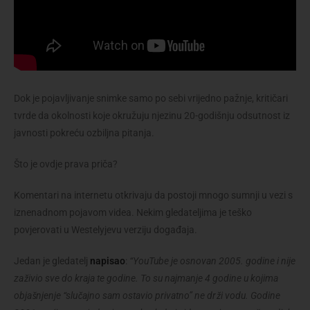
Dok je pojavljivanje snimke samo po sebi vrijedno pažnje, kritičari
tvrde da okolnosti koje okružuju njezinu 20-godišnju odsutnost iz
javnosti pokreću ozbiljna pitanja.
Što je ovdje prava priča?
Komentari na internetu otkrivaju da postoji mnogo sumnji u vezi s
iznenadnom pojavom videa. Nekim gledateljima je teško
povjerovati u Westelyjevu verziju događaja.
Jedan je gledatelj
napisao
:
“YouTube je osnovan 2005. godine i nije
zaživio sve do kraja te godine. To su najmanje 4 godine u kojima
objašnjenje “slučajno sam ostavio privatno” ne drži vodu. Godine