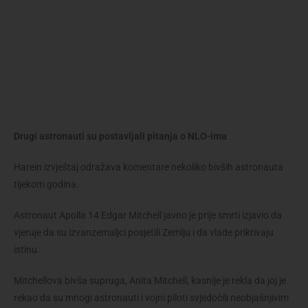
Drugi astronauti su postavljali pitanja o NLO-ima
Harein izvještaj odražava komentare nekoliko bivših astronauta
tijekom godina.
Astronaut Apolla 14 Edgar Mitchell javno je prije smrti izjavio da
vjeruje da su izvanzemaljci posjetili Zemlju i da vlade prikrivaju
istinu.
Mitchellova bivša supruga, Anita Mitchell, kasnije je rekla da joj je
rekao da su mnogi astronauti i vojni piloti svjedočili neobjašnjivim