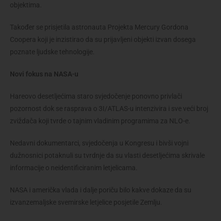
objektima.
Također se prisjetila astronauta Projekta Mercury Gordona
Coopera koji je inzistirao da su prijavljeni objekti izvan dosega
poznate ljudske tehnologije.
Novi fokus na NASA-u
Hareovo desetljećima staro svjedočenje ponovno privlači
pozornost dok se rasprava o 3I/ATLAS-u intenzivira i sve veći broj
zviždača koji tvrde o tajnim vladinim programima za NLO-e.
Nedavni dokumentarci, svjedočenja u Kongresu i bivši vojni
dužnosnici potaknuli su tvrdnje da su vlasti desetljećima skrivale
informacije o neidentificiranim letjelicama.
NASA i američka vlada i dalje poriču bilo kakve dokaze da su
izvanzemaljske svemirske letjelice posjetile Zemlju.