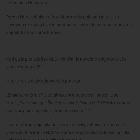
Johnson u Houstonu.
Prema Hare, tehničar u fotolaboratoriju pokazao joj je sliku
savršeno okruglog bijelog predmeta s oštro definiranim rubovima
koji lebdi iznad šume borova.
Kad ga je pitala je li to NLO, tehničar je navodno odgovorio:
„To
vam ne mogu reći.“
Hare je rekla da je odgovor bio potvrda.
„Znala sam da misli ‘jest’, ali nije mi mogao reći“,
prisjetila se
Hare.
„Pitala sam ga: ‘Što ćete s ovim?’ Rekao je: ‘Uvijek ih moramo
retuširati prije nego što ih prodamo javnosti.’“
Izvorna fotografija nikada se nije pojavila, tehničar nikada nije
javno identificiran, a NASA nikada nije priznala bilo kakvu politiku