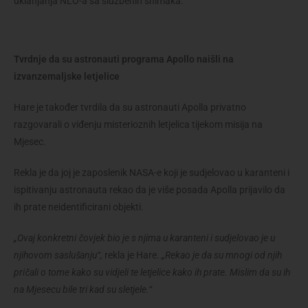
uklanjanja NLO-a sa službenih snimaka.
Tvrdnje da su astronauti programa Apollo naišli na
izvanzemaljske letjelice
Hare je također tvrdila da su astronauti Apolla privatno
razgovarali o viđenju misterioznih letjelica tijekom misija na
Mjesec.
Rekla je da joj je zaposlenik NASA-e koji je sudjelovao u karanteni i
ispitivanju astronauta rekao da je više posada Apolla prijavilo da
ih prate neidentificirani objekti.
„Ovaj konkretni čovjek bio je s njima u karanteni i sudjelovao je u
njihovom saslušanju“,
rekla je Hare.
„Rekao je da su mnogi od njih
pričali o tome kako su vidjeli te letjelice kako ih prate. Mislim da su ih
na Mjesecu bile tri kad su sletjele.“