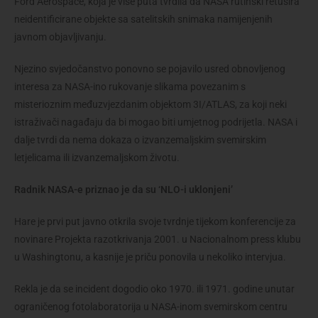
Ford Aerospace, koja je više puta tvrdila da NASA rutinski retušira
neidentificirane objekte sa satelitskih snimaka namijenjenih
javnom objavljivanju.
Njezino svjedočanstvo ponovno se pojavilo usred obnovljenog
interesa za NASA-ino rukovanje slikama povezanim s
misterioznim međuzvjezdanim objektom 3I/ATLAS, za koji neki
istraživači nagađaju da bi mogao biti umjetnog podrijetla. NASA i
dalje tvrdi da nema dokaza o izvanzemaljskim svemirskim
letjelicama ili izvanzemaljskom životu.
Radnik NASA-e priznao je da su ‘NLO-i uklonjeni’
Hare je prvi put javno otkrila svoje tvrdnje tijekom konferencije za
novinare Projekta razotkrivanja 2001. u Nacionalnom press klubu
u Washingtonu, a kasnije je priču ponovila u nekoliko intervjua.
Rekla je da se incident dogodio oko 1970. ili 1971. godine unutar
ograničenog fotolaboratorija u NASA-inom svemirskom centru