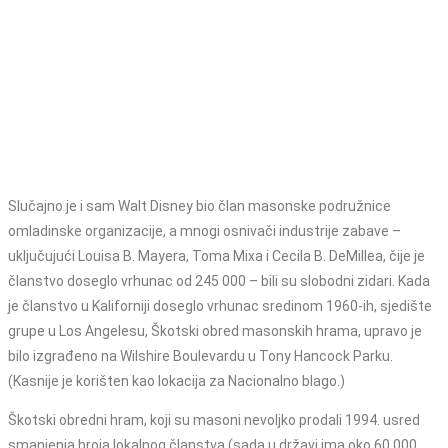
Slučajno je i sam Walt Disney bio član masonske podružnice
omladinske organizacije, a mnogi osnivači industrije zabave –
uključujući Louisa B. Mayera, Toma Mixa i Cecila B. DeMillea, čije je
članstvo doseglo vrhunac od 245 000 – bili su slobodni zidari. Kada
je članstvo u Kaliforniji doseglo vrhunac sredinom 1960-ih, sjedište
grupe u Los Angelesu, Škotski obred masonskih hrama, upravo je
bilo izgrađeno na Wilshire Boulevardu u Tony Hancock Parku.
(Kasnije je korišten kao lokacija za Nacionalno blago.)
Škotski obredni hram, koji su masoni nevoljko prodali 1994. usred
smanjenja broja lokalnog članstva (sada u državi ima oko 60 000