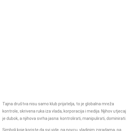
Tajna društva nisu samo klub prijatelja, to je globalna mreža
kontrole, skrivena ruka iza vlada, korporacija i medija. Njihov utjecaj
je dubok, a njihova svrha jasna: kontrolirati, manipulirati, dominirati.
Simboli koje koriste da svi vide, na novcu, vladinim zgradama, pa