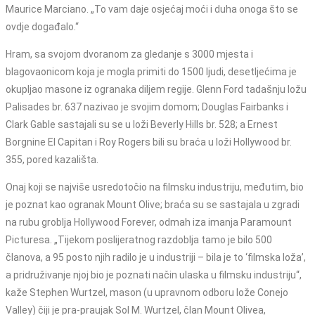
Maurice Marciano. „To vam daje osjećaj moći i duha onoga što se
ovdje događalo.“
Hram, sa svojom dvoranom za gledanje s 3000 mjesta i
blagovaonicom koja je mogla primiti do 1500 ljudi, desetljećima je
okupljao masone iz ogranaka diljem regije. Glenn Ford tadašnju ložu
Palisades br. 637 nazivao je svojim domom; Douglas Fairbanks i
Clark Gable sastajali su se u loži Beverly Hills br. 528; a Ernest
Borgnine El Capitan i Roy Rogers bili su braća u loži Hollywood br.
355, pored kazališta.
Onaj koji se najviše usredotočio na filmsku industriju, međutim, bio
je poznat kao ogranak Mount Olive; braća su se sastajala u zgradi
na rubu groblja Hollywood Forever, odmah iza imanja Paramount
Picturesa. „Tijekom poslijeratnog razdoblja tamo je bilo 500
članova, a 95 posto njih radilo je u industriji – bila je to ‘filmska loža’,
a pridruživanje njoj bio je poznati način ulaska u filmsku industriju“,
kaže Stephen Wurtzel, mason (u upravnom odboru lože Conejo
Valley) čiji je pra-praujak Sol M. Wurtzel, član Mount Olivea,