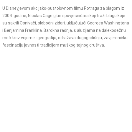
U Disneyjevom akcijsko-pustolovnom filmu Potraga za blagom iz
2004. godine, Nicolas Cage glumi povjesničara koji traži blago koje
su sakrili Osnivači, slobodni zidari, uključujući Georgea Washingtona
i Benjamina Franklina. Barokna radnja, s aluzijama na dalekosežnu
moć kroz vrijeme i geografiju, odražava dugogodišnju, zavjereničku
fascinaciju javnosti tradicijom muškog tajnog društva.