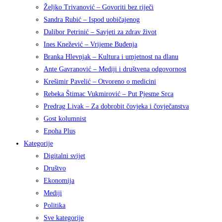
Željko Trivanović – Govoriti bez riječi
Sandra Rubić – Ispod uobičajenog
Dalibor Petrinić – Savjeti za zdrav život
Ines Knežević – Vrijeme Buđenja
Branka Hlevnjak – Kultura i umjetnost na dlanu
Ante Gavranović – Mediji i društvena odgovornost
Krešimir Pavelić – Otvoreno o medicini
Rebeka Štimac Vukmirović – Put Pjesme Srca
Predrag Livak – Za dobrobit čovjeka i čovječanstva
Gost kolumnist
Epoha Plus
Kategorije
Digitalni svijet
Društvo
Ekonomija
Mediji
Politika
Sve kategorije