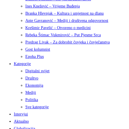
Ines Knežević – Vrijeme Buđenja
Branka Hlevnjak – Kultura i umjetnost na dlanu
Ante Gavranović – Mediji i društvena odgovornost
Krešimir Pavelić – Otvoreno o medicini
Rebeka Štimac Vukmirović – Put Pjesme Srca
Predrag Livak – Za dobrobit čovjeka i čovječanstva
Gost kolumnist
Epoha Plus
Kategorije
Digitalni svijet
Društvo
Ekonomija
Mediji
Politika
Sve kategorije
Intervjui
Aktualno
Globalizacija