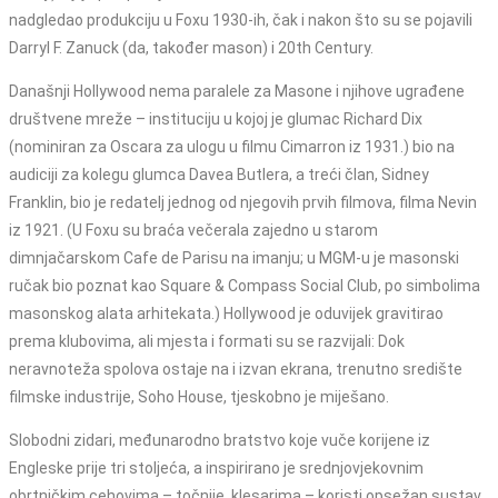
nadgledao produkciju u Foxu 1930-ih, čak i nakon što su se pojavili
Darryl F. Zanuck (da, također mason) i 20th Century.
Današnji Hollywood nema paralele za Masone i njihove ugrađene
društvene mreže – instituciju u kojoj je glumac Richard Dix
(nominiran za Oscara za ulogu u filmu Cimarron iz 1931.) bio na
audiciji za kolegu glumca Davea Butlera, a treći član, Sidney
Franklin, bio je redatelj jednog od njegovih prvih filmova, filma Nevin
iz 1921. (U Foxu su braća večerala zajedno u starom
dimnjačarskom Cafe de Parisu na imanju; u MGM-u je masonski
ručak bio poznat kao Square & Compass Social Club, po simbolima
masonskog alata arhitekata.) Hollywood je oduvijek gravitirao
prema klubovima, ali mjesta i formati su se razvijali: Dok
neravnoteža spolova ostaje na i izvan ekrana, trenutno središte
filmske industrije, Soho House, tjeskobno je miješano.
Slobodni zidari, međunarodno bratstvo koje vuče korijene iz
Engleske prije tri stoljeća, a inspirirano je srednjovjekovnim
obrtničkim cehovima – točnije, klesarima – koristi opsežan sustav