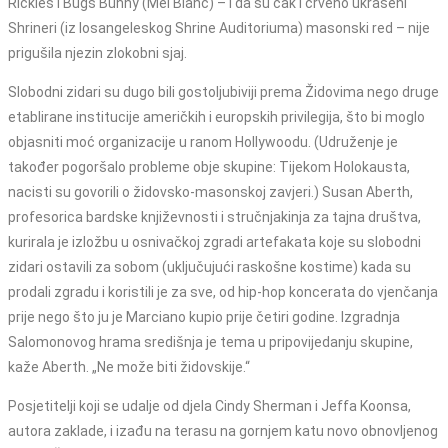
Rickles i Bugs Bunny (Mel Blanc) – i da su čak i crveno ukrašeni
Shrineri (iz losangeleskog Shrine Auditoriuma) masonski red – nije
prigušila njezin zlokobni sjaj.
Slobodni zidari su dugo bili gostoljubiviji prema Židovima nego druge
etablirane institucije američkih i europskih privilegija, što bi moglo
objasniti moć organizacije u ranom Hollywoodu. (Udruženje je
također pogoršalo probleme obje skupine: Tijekom Holokausta,
nacisti su govorili o židovsko-masonskoj zavjeri.) Susan Aberth,
profesorica bardske književnosti i stručnjakinja za tajna društva,
kurirala je izložbu u osnivačkoj zgradi artefakata koje su slobodni
zidari ostavili za sobom (uključujući raskošne kostime) kada su
prodali zgradu i koristili je za sve, od hip-hop koncerata do vjenčanja
prije nego što ju je Marciano kupio prije četiri godine. Izgradnja
Salomonovog hrama središnja je tema u pripovijedanju skupine,
kaže Aberth. „Ne može biti židovskije.“
Posjetitelji koji se udalje od djela Cindy Sherman i Jeffa Koonsa,
autora zaklade, i izađu na terasu na gornjem katu novo obnovljenog