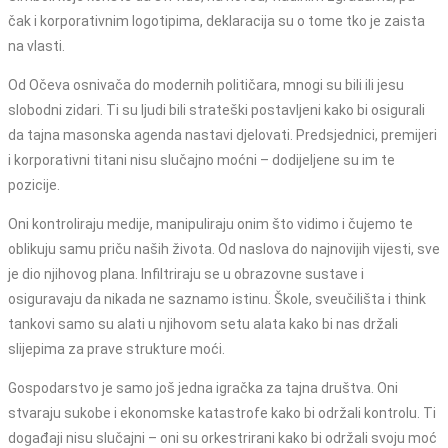
čak i korporativnim logotipima, deklaracija su o tome tko je zaista
na vlasti.
Od Očeva osnivača do modernih političara, mnogi su bili ili jesu
slobodni zidari. Ti su ljudi bili strateški postavljeni kako bi osigurali
da tajna masonska agenda nastavi djelovati. Predsjednici, premijeri
i korporativni titani nisu slučajno moćni – dodijeljene su im te
pozicije.
Oni kontroliraju medije, manipuliraju onim što vidimo i čujemo te
oblikuju samu priču naših života. Od naslova do najnovijih vijesti, sve
je dio njihovog plana. Infiltriraju se u obrazovne sustave i
osiguravaju da nikada ne saznamo istinu. Škole, sveučilišta i think
tankovi samo su alati u njihovom setu alata kako bi nas držali
slijepima za prave strukture moći.
Gospodarstvo je samo još jedna igračka za tajna društva. Oni
stvaraju sukobe i ekonomske katastrofe kako bi održali kontrolu. Ti
događaji nisu slučajni – oni su orkestrirani kako bi održali svoju moć