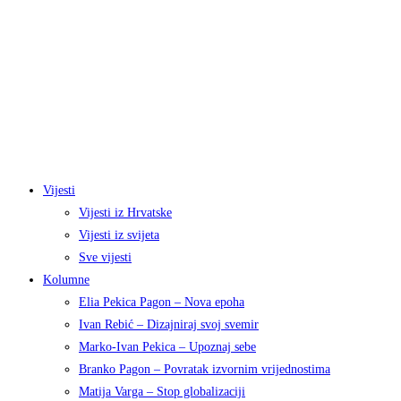
Vijesti
Vijesti iz Hrvatske
Vijesti iz svijeta
Sve vijesti
Kolumne
Elia Pekica Pagon – Nova epoha
Ivan Rebić – Dizajniraj svoj svemir
Marko-Ivan Pekica – Upoznaj sebe
Branko Pagon – Povratak izvornim vrijednostima
Matija Varga – Stop globalizaciji