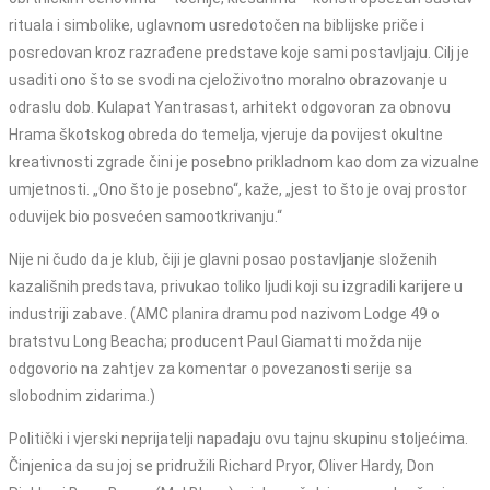
rituala i simbolike, uglavnom usredotočen na biblijske priče i
posredovan kroz razrađene predstave koje sami postavljaju. Cilj je
usaditi ono što se svodi na cjeloživotno moralno obrazovanje u
odraslu dob. Kulapat Yantrasast, arhitekt odgovoran za obnovu
Hrama škotskog obreda do temelja, vjeruje da povijest okultne
kreativnosti zgrade čini je posebno prikladnom kao dom za vizualne
umjetnosti. „Ono što je posebno“, kaže, „jest to što je ovaj prostor
oduvijek bio posvećen samootkrivanju.“
Nije ni čudo da je klub, čiji je glavni posao postavljanje složenih
kazališnih predstava, privukao toliko ljudi koji su izgradili karijere u
industriji zabave. (AMC planira dramu pod nazivom Lodge 49 o
bratstvu Long Beacha; producent Paul Giamatti možda nije
odgovorio na zahtjev za komentar o povezanosti serije sa
slobodnim zidarima.)
Politički i vjerski neprijatelji napadaju ovu tajnu skupinu stoljećima.
Činjenica da su joj se pridružili Richard Pryor, Oliver Hardy, Don