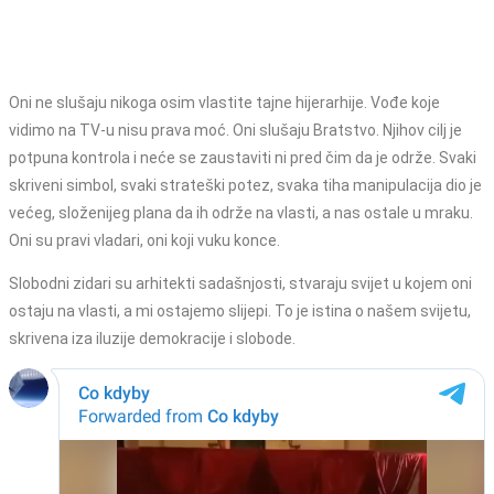
Oni ne slušaju nikoga osim vlastite tajne hijerarhije. Vođe koje
vidimo na TV-u nisu prava moć. Oni slušaju Bratstvo. Njihov cilj je
potpuna kontrola i neće se zaustaviti ni pred čim da je održe. Svaki
skriveni simbol, svaki strateški potez, svaka tiha manipulacija dio je
većeg, složenijeg plana da ih održe na vlasti, a nas ostale u mraku.
Oni su pravi vladari, oni koji vuku konce.
Slobodni zidari su arhitekti sadašnjosti, stvaraju svijet u kojem oni
ostaju na vlasti, a mi ostajemo slijepi. To je istina o našem svijetu,
skrivena iza iluzije demokracije i slobode.