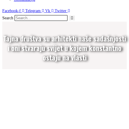
Facebook-f
Telegram
Vk
Twitter
Search
Tajna društva su arhitekti naše sadašnjosti
i oni stvaraju svijet u kojem konstantno
ostaju na vlasti