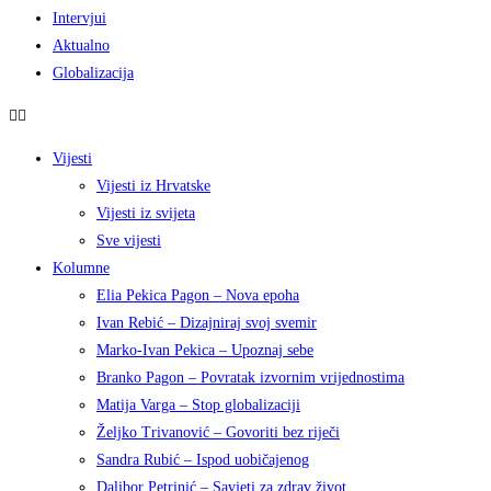
Intervjui
Aktualno
Globalizacija
Vijesti
Vijesti iz Hrvatske
Vijesti iz svijeta
Sve vijesti
Kolumne
Elia Pekica Pagon – Nova epoha
Ivan Rebić – Dizajniraj svoj svemir
Marko-Ivan Pekica – Upoznaj sebe
Branko Pagon – Povratak izvornim vrijednostima
Matija Varga – Stop globalizaciji
Željko Trivanović – Govoriti bez riječi
Sandra Rubić – Ispod uobičajenog
Dalibor Petrinić – Savjeti za zdrav život