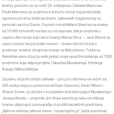
braće), ponovno će se roditi 25. svibnja kao Zaklada Mauricea i
Paula Marciana za umjetnost, kulturni centar koji predstavlja
ogromnu privatnu kolekciju braće, tajkunskih magnata koji su
osnovali carstvo Guess. Poznati murali Millard Sheetsa na imanju
od 10 000 četvornih metara su restaurirani, dok je umjetnik u
usponu Alex Israel, koji radi iz imanja Warner Bros. – Jack Warner je,
usput rečeno, bio još jedan mason – dodao vlastiti mural u
predvorje. Israel je dizajnirao imanje za Marcianove. Tražili su
fleksibilan javni izlog za veliki prikaz svoje opsežne kolekcije od 1500
predmeta, koja uključuje djela Takashija Murakamija, Sterlinga
Rubyja i Mikea Kelleyja.
Za jednu od prvih izložbi zaklade – prvi put otkrivenu na večeri za
500 osoba, kojoj su prisustvovali Ryan Seacrest, Owen Wilson i
Sharon Stone, uz izložbe s muzejskim brendom poput Murakamija i
Jonasa Wooda – umjetnik Jim Shaw koristio je neke od relikvija
hrama, uključujući scenografiju iz prošlih kazališnih predstava.
„Njihova veličina, njihova visina – nevjerojatno je“, kaže suosnivač