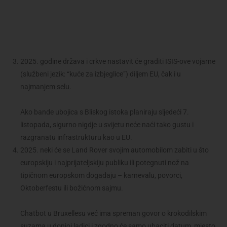
2025. godine država i crkve nastavit će graditi ISIS-ove vojarne
(službeni jezik: “kuće za izbjeglice”) diljem EU, čak i u
najmanjem selu.
Ako bande ubojica s Bliskog istoka planiraju sljedeći 7.
listopada, sigurno nigdje u svijetu neće naći tako gustu i
razgranatu infrastrukturu kao u EU.
2025. neki će se Land Rover svojim automobilom zabiti u što
europskiju i najprijateljskiju publiku ili potegnuti nož na
tipičnom europskom događaju – karnevalu, povorci,
Oktoberfestu ili božićnom sajmu.
Chatbot u Bruxellesu već ima spreman govor o krokodilskim
suzama u donjoj ladici i zgodno će samo ubaciti datum, mjesto