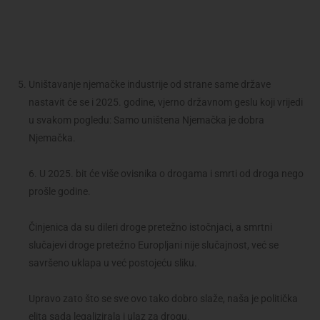
Uništavanje njemačke industrije od strane same države
nastavit će se i 2025. godine, vjerno državnom geslu koji vrijedi
u svakom pogledu: Samo uništena Njemačka je dobra
Njemačka.
6. U 2025. bit će više ovisnika o drogama i smrti od droga nego
prošle godine.
Činjenica da su dileri droge pretežno istočnjaci, a smrtni
slučajevi droge pretežno Europljani nije slučajnost, već se
savršeno uklapa u već postojeću sliku.
Upravo zato što se sve ovo tako dobro slaže, naša je politička
elita sada legalizirala i ulaz za drogu.