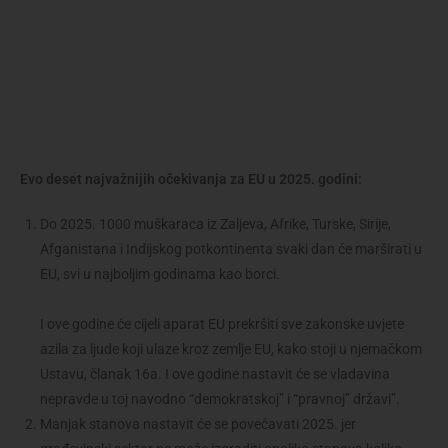
Evo deset najvažnijih očekivanja za EU u 2025. godini:
Do 2025. 1000 muškaraca iz Zaljeva, Afrike, Turske, Sirije,
Afganistana i Indijskog potkontinenta svaki dan će marširati u
EU, svi u najboljim godinama kao borci.
I ove godine će cijeli aparat EU prekršiti sve zakonske uvjete
azila za ljude koji ulaze kroz zemlje EU, kako stoji u njemačkom
Ustavu, članak 16a. I ove godine nastavit će se vladavina
nepravde u toj navodno “demokratskoj” i “pravnoj” državi”.
Manjak stanova nastavit će se povećavati 2025. jer