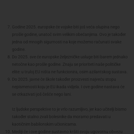
Godine 2025. europske će vojske biti još veća olupina nego
prošle godine, unatoč svim velikim obećanjima. Ovo je također
jedna od mnogih sigurnosti na koje možemo računati svake
godine.
Do 2025. sve će europske željezničke usluge biti barem jednako
netočne kao prošle godine. Znaju se prioriteti naše političke
elite: u truloj EU ništa ne funkcionira, osim azilantskog sustava.
Do 2025. javne će škole također proizvesti najveću stopu
nepismenosti koju je EU ikada vidjela. I ove godine nastava će
se otkazivati ​​još češće nego lani.
Iz ljudske perspektive to je vrlo razumljivo, jer kao učitelji bismo
također stalno zvali bolesnike da moramo predavati u
kaotičnim babilonskim učionicama.
Mediji će i ove godine sustavno kršiti svoju ugovornu obvezu