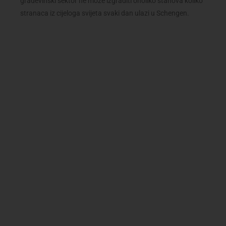
građevinski sektor ne može izgraditi onoliko stanova koliko
stranaca iz cijeloga svijeta svaki dan ulazi u Schengen.