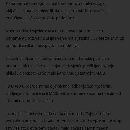
Kanađani sada mogu biti eutanazirani iz raznih razloga,
uključujući manje bolesti ili ako su siromašni ili beskućnici. I
pokušavaju još više proširiti podobnost.
Novo vladino izvješće o MAiD-u nedavno predstavljeno
parlamentu poziva na uključivanje maloljetnika u uvjete za smrt uz
pomoć liječnika – bez pristanka roditelja.
Posebno zajedničko povjerenstvo za medicinsku pomoć u
umiranju objavilo je svoje najnovije izvješće prošli tjedan, koje
uključuje preporuku da maloljetnici mogu zatražiti MAiD.
“O MAID-u i odraslim maloljetnicima, odbor je čuo mješavinu
mišljenja o tome treba li MAID biti dostupan osobama mlađim od
18 godina”, stoji u izvješću.
“Mnogi svjedoci vjeruju da sama dob ne određuje je li netko
sposoban pristati na MAID. Pritom se preporuča oprezan pristup,
tim više što o ovoj temi postoji malo dokaza samih mladih.