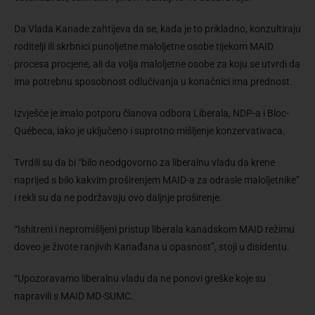
Da Vlada Kanade zahtijeva da se, kada je to prikladno, konzultiraju
roditelji ili skrbnici punoljetne maloljetne osobe tijekom MAID
procesa procjene, ali da volja maloljetne osobe za koju se utvrdi da
ima potrebnu sposobnost odlučivanja u konačnici ima prednost.
Izvješće je imalo potporu članova odbora Liberala, NDP-a i Bloc-
Québeca, iako je uključeno i suprotno mišljenje konzervativaca.
Tvrdili su da bi “bilo neodgovorno za liberalnu vladu da krene
naprijed s bilo kakvim proširenjem MAID-a za odrasle maloljetnike”
i rekli su da ne podržavaju ovo daljnje proširenje.
“Ishitreni i nepromišljeni pristup liberala kanadskom MAID režimu
doveo je živote ranjivih Kanađana u opasnost”, stoji u disidentu.
“Upozoravamo liberalnu vladu da ne ponovi greške koje su
napravili s MAID MD-SUMC.