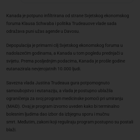
Kanada je potpuno infiltrirana od strane Svjetskog ekonomskog
foruma Klausa Schwaba i politika Trudeauove vlade sada
odražava puni užas agende u Davosu.
Depopulacija je primarni cilj Svjetskog ekonomskog foruma u
nadolazećim godinama, a Kanada u tom pogledu prednjači u
svijetu. Prema posljednjim podacima, Kanada je prošle godine
eutanazirala nevjerojatnih 10.000 ljudi.
Savezna vlada Justina Trudeaua gura potpomognuto
samoubojstvo i eutanaziju, a vlada je postupno ublažila
ograničenja za svoj program medicinske pomoći pri umiranju
(MAiD). Ovaj je program izvorno uveden kako bi terminalno
bolesnim ljudima dao izbor da izbjegnu sporu i mučnu
smrt. Međutim, zakoni koji reguliraju program postupno su postali
blaži.