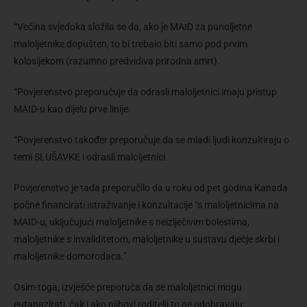
“Većina svjedoka složila se da, ako je MAID za punoljetne
maloljetnike dopušten, to bi trebalo biti samo pod prvim
kolosijekom (razumno predvidiva prirodna smrt).
“Povjerenstvo preporučuje da odrasli maloljetnici imaju pristup
MAID-u kao dijelu prve linije.
“Povjerenstvo također preporučuje da se mladi ljudi konzultiraju o
temi SLUŠAVKE i odrasli maloljetnici.
Povjerenstvo je tada preporučilo da u roku od pet godina Kanada
počne financirati istraživanje i konzultacije “s maloljetnicima na
MAID-u, uključujući maloljetnike s neizlječivim bolestima,
maloljetnike s invaliditetom, maloljetnike u sustavu dječje skrbi i
maloljetnike domorodaca.”
Osim toga, izvješće preporuča da se maloljetnici mogu
eutanazirati, čak i ako njihovi roditelji to ne odobravaju: