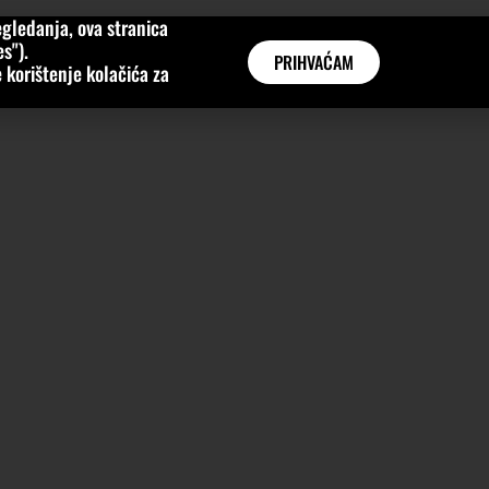
gledanja, ova stranica
MNE
KATEGORIJE
INTERVJUI
AKTUALNO
GLOBAL
s").
PRIHVAĆAM
 korištenje kolačića za