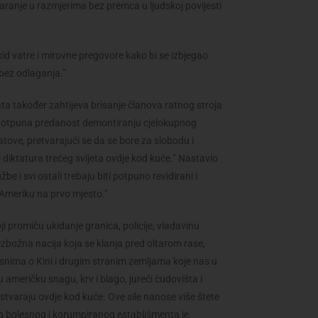
aranje u razmjerima bez premca u ljudskoj povijesti
d vatre i mirovne pregovore kako bi se izbjegao
 bez odlaganja.”
ata također zahtijeva brisanje članova ratnog stroja
i potpuna predanost demontiranju cjelokupnog
tove, pretvarajući se da se bore za slobodu i
 diktatura trećeg svijeta ovdje kod kuće.” Nastavio
e i svi ostali trebaju biti potpuno revidirani i
 Ameriku na prvo mjesto.”
 promiču ukidanje granica, policije, vladavinu
bezbožna nacija koja se klanja pred oltarom rase,
ovisnima o Kini i drugim stranim zemljama koje nas u
vu američku snagu, krv i blago, jureći čudovišta i
varaju ovdje kod kuće. Ove sile nanose više štete
og bolesnog i korumpiranog establišmenta je