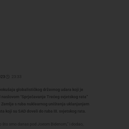
023
23:33
pokušaja globalističkog državnog udara koji je
d naslovom “Sprječavanje Trećeg svjetskog rata”
je Zemlje s ruba nuklearnog uništenja uklanjanjem
a koji su SAD doveli do ruba III. svjetskog rata.
nego što smo danas pod Joeom Bidenom,” i dodao,