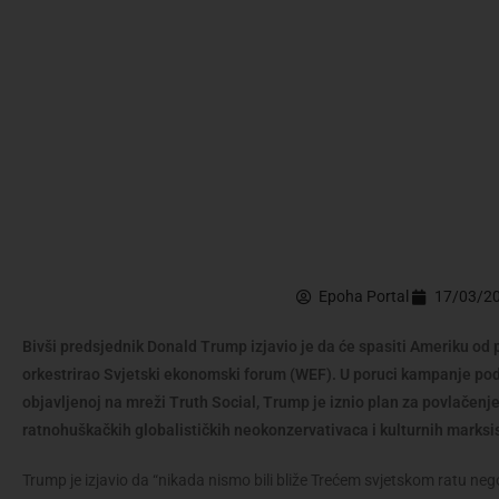
Epoha Portal
17/03/2
Bivši predsjednik Donald Trump izjavio je da će spasiti Ameriku od 
orkestrirao Svjetski ekonomski forum (WEF). U poruci kampanje po
objavljenoj na mreži Truth Social, Trump je iznio plan za povlačen
ratnohuškačkih globalističkih neokonzervativaca i kulturnih marksist
Trump je izjavio da “nikada nismo bili bliže Trećem svjetskom ratu 