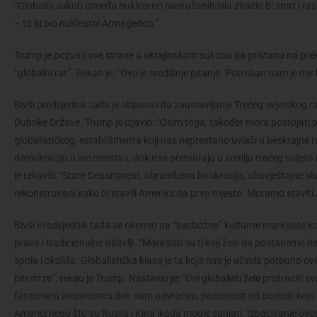
“Globalni sukob između nuklearno naoružanih sila značio bi smrt i raz
– to bi bio nuklearni Armagedon.”
Trump je pozvao sve strane u ukrajinskom sukobu da pristanu na preki
“globalni rat”. Rekao je: “Ovo je središnje pitanje. Potreban nam je mir
Bivši predsjednik tada je objasnio da zaustavljanje Trećeg svjetskog r
Duboke Države. Trump je izjavio: “Osim toga, također mora postojat
globalističkog establišmenta koji nas neprestano uvlači u beskrajne ra
demokraciju u inozemstvu, dok nas pretvaraju u zemlju trećeg svijeta i
je rekavši: “State Department, obrambena birokracija, obavještajne služb
rekonstruirani kako bi stavili Ameriku na prvo mjesto. Moramo staviti
Bivši Predsjednik tada se okomio na “bezbožne” kulturne marksiste koji
prava i tradicionalne obitelji. “Marksisti su ti koji žele da postanemo 
spola i okoliša. Globalistička klasa je ta koja nas je učinila potpuno 
biti mrze”, rekao je Trump. Nastavio je: “Ovi globalisti žele protraćiti s
fantome u inozemstvu dok nam odvraćaju pozornost od pustoši koju st
Americi nego što su Rusija i Kina ikada mogle sanjati. Izbacivanje ov