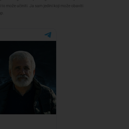
to može učiniti. Ja sam jedini koji može obaviti
mp.