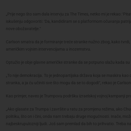
„Prije nego što sam dala intervju za The Times, netko mi je rekao: ‘Pitat
iskušenju odgovoriti: ‘Da, kandidiram se s platformom očuvanja patrij
nove obožavatelje.“
Carlson smatra da je formiranje treće stranke nužno zbog, kako tvrdi
američkim vojnim intervencijama u inozemstvu.
Optužio je obje glavne američke stranke da se potpuno slažu kada su u
„To nije demokracija. To je jednopartijska država koja se maskira kao d
stranka, a ja ću učiniti sve što mogu da se to dogodi“, rekao je Carlso
Kao primjer, naveo je Trumpovu podršku izraelskoj vojnoj kampanji proti
„Ako glasate za Trumpa i završite u ratu za promjenu režima, ako 
politiku, što on i čini, onda nam trebaju druge mogućnosti. Inače, m
najbeskrupulozniji ljudi. Još sam premlad da bih to prihvatio. Treba n