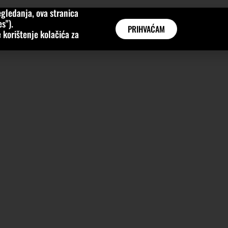
gledanja, ova stranica
MNE
KATEGORIJE
INTERVJUI
AKTUALNO
GLOBAL
s").
PRIHVAĆAM
 korištenje kolačića za