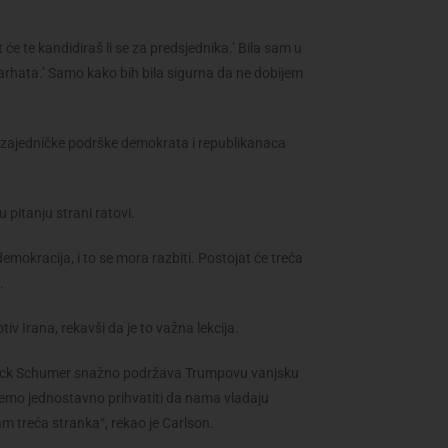
 će te kandidiraš li se za predsjednika.’ Bila sam u
arhata.’ Samo kako bih bila sigurna da ne dobijem
, zajedničke podrške demokrata i republikanaca
 pitanju strani ratovi.
emokracija, i to se mora razbiti. Postojat će treća
n.
v Irana, rekavši da je to važna lekcija.
Chuck Schumer snažno podržava Trumpovu vanjsku
ožemo jednostavno prihvatiti da nama vladaju
am treća stranka“, rekao je Carlson.