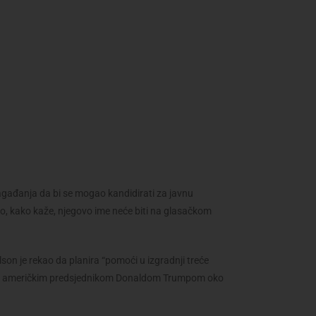
gađanja da bi se mogao kandidirati za javnu
ako, kako kaže, njegovo ime neće biti na glasačkom
son je rekao da planira “pomoći u izgradnji treće
ao s američkim predsjednikom Donaldom Trumpom oko