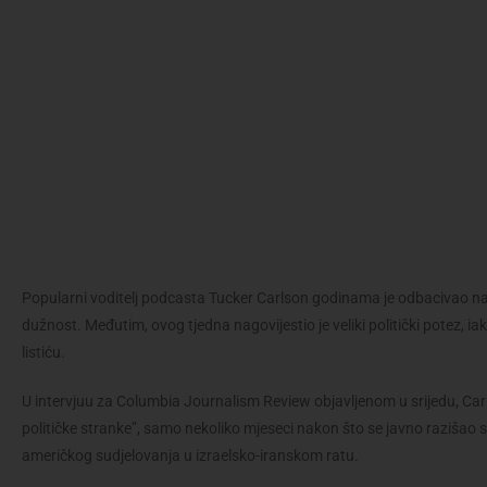
Popularni voditelj podcasta Tucker Carlson godinama je odbacivao na
dužnost. Međutim, ovog tjedna nagovijestio je veliki politički potez, i
listiću.
U intervjuu za Columbia Journalism Review objavljenom u srijedu, Carl
političke stranke”, samo nekoliko mjeseci nakon što se javno raziš
američkog sudjelovanja u izraelsko-iranskom ratu.