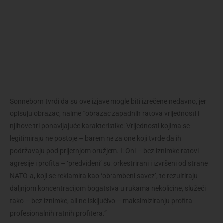
Sonneborn tvrdi da su ove izjave mogle biti izrečene nedavno, jer
opisuju obrazac, naime “obrazac zapadnih ratova vrijednosti i
njihove tri ponavljajuće karakteristike: Vrijednosti kojima se
legitimiraju ne postoje – barem ne za one koji tvrde da ih
podržavaju pod prijetnjom oružjem. I: Oni – bez iznimke ratovi
agresije i profita – ‘predviđeni’ su, orkestrirani i izvršeni od strane
NATO-a, koji se reklamira kao ‘obrambeni savez’, te rezultiraju
daljnjom koncentracijom bogatstva u rukama nekolicine, služeći
tako – bez iznimke, ali ne isključivo – maksimiziranju profita
profesionalnih ratnih profitera.”