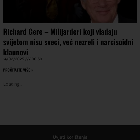
Richard Gere – Milijarderi koji vladaju
svijetom nisu sveci, već nezreli i narcisoidni
klaunovi
14/02/2025
00:50
PROČITAJTE VIŠE »
Loading
.
.
.
Uvjeti korištenja