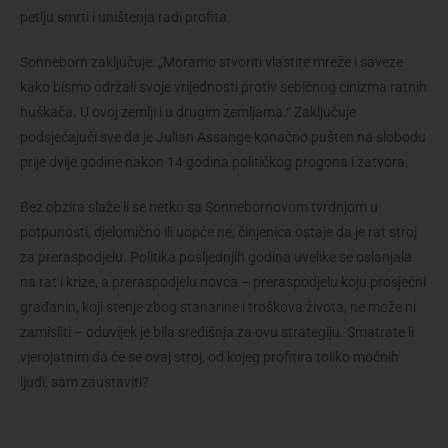
petlju smrti i uništenja radi profita.
Sonneborn zaključuje: „Moramo stvoriti vlastite mreže i saveze
kako bismo održali svoje vrijednosti protiv sebičnog cinizma ratnih
huškača. U ovoj zemlji i u drugim zemljama.“ Zaključuje
podsjećajući sve da je Julian Assange konačno pušten na slobodu
prije dvije godine nakon 14 godina političkog progona i zatvora.
Bez obzira slaže li se netko sa Sonnebornovom tvrdnjom u
potpunosti, djelomično ili uopće ne, činjenica ostaje da je rat stroj
za preraspodjelu. Politika posljednjih godina uvelike se oslanjala
na rat i krize, a preraspodjelu novca – preraspodjelu koju prosječni
građanin, koji stenje zbog stanarine i troškova života, ne može ni
zamisliti – oduvijek je bila središnja za ovu strategiju. Smatrate li
vjerojatnim da će se ovaj stroj, od kojeg profitira toliko moćnih
ljudi, sam zaustaviti?