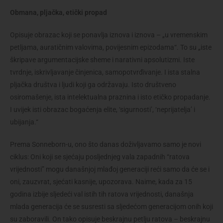
Obmana, pljačka, etički propad
Opisuje obrazac koji se ponavlja iznova i iznova – „u vremenskim
petljama, auratičnim valovima, povijesnim epizodama“. To su „iste
škripave argumentacijske sheme i narativni apsolutizmi. Iste
tvrdnje, iskrivljavanje činjenica, samopotvrđivanje. I ista stalna
pljačka društva i ljudi koji ga održavaju. Isto društveno
osiromašenje, ista intelektualna praznina i isto etičko propadanje.
I uvijek isti obrazac bogaćenja elite, ‘sigurnosti’, ‘neprijatelja’ i
ubijanja.“
Prema Sonneborn-u, ono što danas doživljavamo samo je novi
ciklus: Oni koji se sjećaju posljednjeg vala zapadnih “ratova
vrijednosti” mogu današnjoj mlađoj generaciji reći samo da će se i
oni, zauzvrat, sjećati kasnije, upozorava. Naime, kada za 15
godina izbije sljedeći val istih tih ratova vrijednosti, današnja
mlada generacija će se susresti sa sljedećom generacijom onih koji
su zaboravili. On tako opisuje beskrajnu petlju ratova – beskrajnu