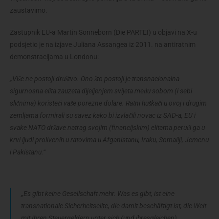
zaustavimo.
Zastupnik EU-a Martin Sonneborn (Die PARTEI) u objavi na X-u
podsjetio je na izjave Juliana Assangea iz 2011. na antiratnim
demonstracijama u Londonu:
„Više ne postoji društvo. Ono što postoji je transnacionalna
sigurnosna elita zauzeta dijeljenjem svijeta među sobom (i sebi
sličnima) koristeći vaše porezne dolare. Ratni huškači u ovoj i drugim
zemljama formirali su savez kako bi izvlačili novac iz SAD-a, EU i
svake NATO države natrag svojim (financijskim) elitama perući ga u
krvi ljudi prolivenih u ratovima u Afganistanu, Iraku, Somaliji, Jemenu
i Pakistanu.“
„Es gibt keine Gesellschaft mehr. Was es gibt, ist eine
transnationale Sicherheitselite, die damit beschäftigt ist, die Welt
mit Ihren Steuergeldern unter sich (und ihresgleichen)