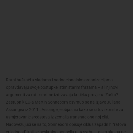
Ratni huškači u vladama i nadnacionalnim organizacijama
opravdavaju svoje postupke istim starim frazama – ali njihovi
argumenti za rat i smrt ne izdržavaju kritičku provjeru. Zašto?
Zastupnik EU-a Martin Sonneborn osvrnuo se na izjave Juliana
Assangea iz 2011.: Assange je objasnio kako se ratovi koriste za
usmjeravanje sredstava iz zemalja transnacionalnoj eliti.
Nadovezujući se na to, Sonneborn opisuje ciklus zapadnih “ratova
vrijednosti” koji se beskrajno ponavlja u tu svrhu – osim ako ga ne