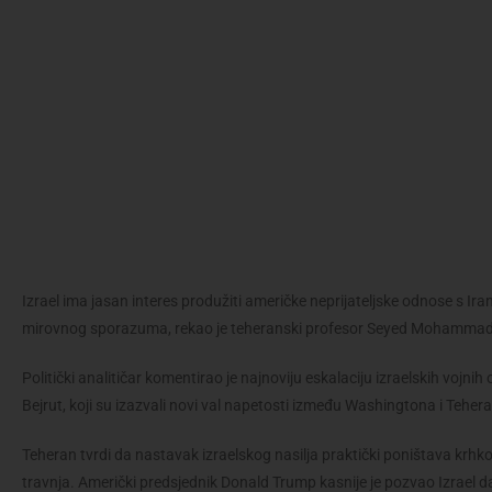
Izrael ima jasan interes produžiti američke neprijateljske odnose s Ir
mirovnog sporazuma, rekao je teheranski profesor Seyed Mohammad
Politički analitičar komentirao je najnoviju eskalaciju izraelskih vojni
Bejrut, koji su izazvali novi val napetosti između Washingtona i Teher
Teheran tvrdi da nastavak izraelskog nasilja praktički poništava krhk
travnja. Američki predsjednik Donald Trump kasnije je pozvao Izrael da