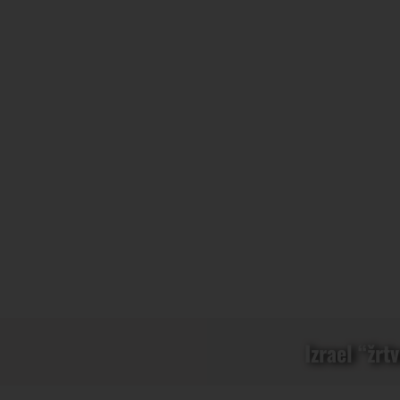
Izrael “žrt