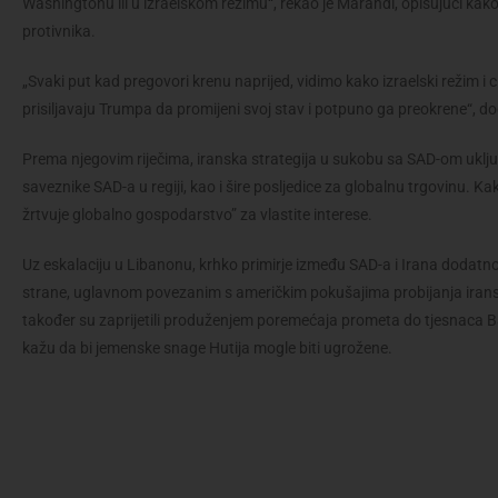
Washingtonu ili u izraelskom režimu“, rekao je Marandi, opisujući ka
protivnika.
„Svaki put kad pregovori krenu naprijed, vidimo kako izraelski režim i c
prisiljavaju Trumpa da promijeni svoj stav i potpuno ga preokrene“, do
Prema njegovim riječima, iranska strategija u sukobu sa SAD-om uklj
saveznike SAD-a u regiji, kao i šire posljedice za globalnu trgovinu. Kak
žrtvuje globalno gospodarstvo” za vlastite interese.
Uz eskalaciju u Libanonu, krhko primirje između SAD-a i Irana dodat
strane, uglavnom povezanim s američkim pokušajima probijanja iran
također su zaprijetili produženjem poremećaja prometa do tjesnaca Ba
kažu da bi jemenske snage Hutija mogle biti ugrožene.