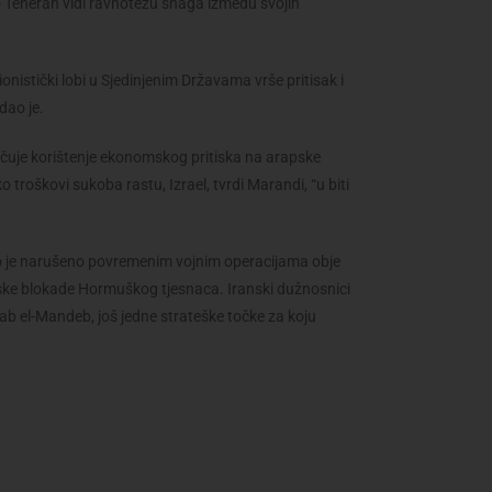
ko Teheran vidi ravnotežu snaga između svojih
ionistički lobi u Sjedinjenim Državama vrše pritisak i
dao je.
učuje korištenje ekonomskog pritiska na arapske
o troškovi sukoba rastu, Izrael, tvrdi Marandi, “u biti
no je narušeno povremenim vojnim operacijama obje
ske blokade Hormuškog tjesnaca. Iranski dužnosnici
b el-Mandeb, još jedne strateške točke za koju