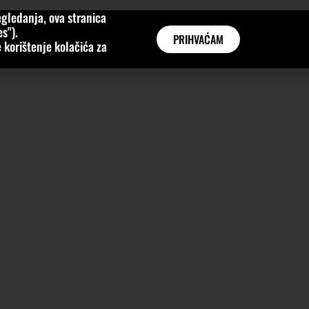
gledanja, ova stranica
MNE
KATEGORIJE
INTERVJUI
AKTUALNO
GLOBAL
s").
PRIHVAĆAM
 korištenje kolačića za