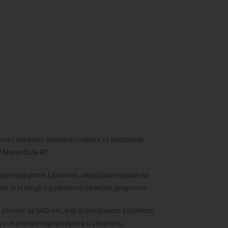
anom i uspješno sabotirati napore za postizanje
 Marandi za RT.
h operacija protiv Libanona, uključujući napade na
ana te bi mogli u potpunosti okončati pregovore.
o primirje sa SAD-om, koje je proglašeno početkom
 i on prekine neprijateljstva u Libanonu.