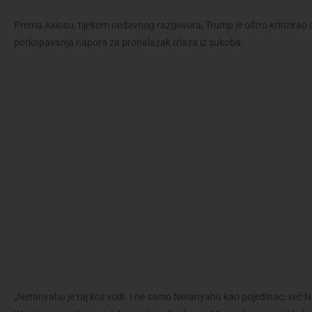
Prema Axiosu, tijekom nedavnog razgovora, Trump je oštro kritizira
potkopavanja napora za pronalazak izlaza iz sukoba.
„Netanyahu je taj koji vodi. I ne samo Netanyahu kao pojedinac, već Ne