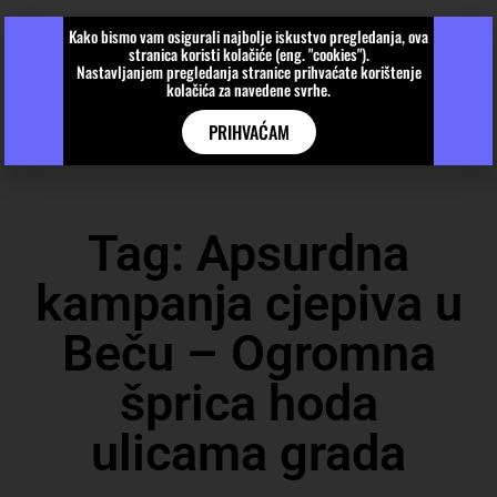
Kako bismo vam osigurali najbolje iskustvo pregledanja, ova
stranica koristi kolačiće (eng. "cookies").
Nastavljanjem pregledanja stranice prihvaćate korištenje
kolačića za navedene svrhe.
PRIHVAĆAM
Tag: Apsurdna
kampanja cjepiva u
Beču – Ogromna
šprica hoda
ulicama grada