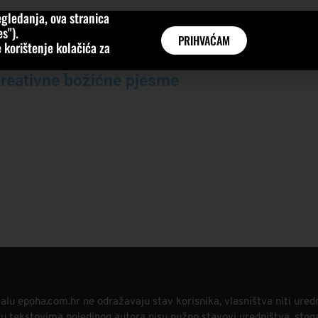
gledanja, ova stranica
MNE
KATEGORIJE
INTERVJUI
AKTUALNO
GLOBAL
s").
PRIHVAĆAM
 korištenje kolačića za
 kreativne božićne pjesme
alu epoha.com.hr ne odražavaju stav korisnika, vlasništva niti ured
i u tekstovima pojedinog autora nisu nužno stavovi uredništva, stog