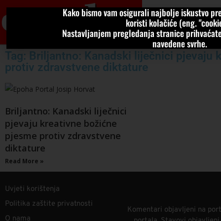
Kako bismo vam osigurali najbolje iskustvo pre
VIJESTI
KOLU
koristi kolačiće (eng. "cookie
Nastavljanjem pregledanja stranice prihvaćate
navedene svrhe.
Tag: Briljantno: Kanadski liječnici pjevaju
protiv zdravstvene diktature
Briljantno: Kanadski liječnici
pjevaju kreativne božićne
pjesme protiv zdravstvene
diktature
Read More »
Uvjeti korištenja
Politika zaštite privatnosti
Komentari objavljeni na port
O nama
portala. Stavovi objavljen