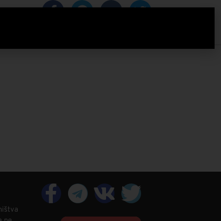
IZACIJA
ništva
a ne