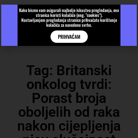
Kako bismo vam osigurali najbolje iskustvo pregledanja, ova
stranica koristi kolačiće (eng. "cookies").
Nastavljanjem pregledanja stranice prihvaćate korištenje
kolačića za navedene svrhe.
PRIHVAĆAM
Tag: Britanski
onkolog tvrdi:
Porast broja
oboljelih od raka
nakon cijepljenja