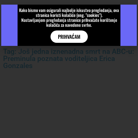
Kako bismo vam osigurali najbolje iskustvo pregledanja, ova
stranica koristi kolačiće (eng. "cookies").
Nastavljanjem pregledanja stranice prihvaćate korištenje
kolačića za navedene svrhe.
PRIHVAĆAM
Tag: Još jedna iznenadna smrt na ABC-u:
Preminula poznata voditeljica Erica
Gonzales