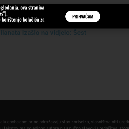
gledanja, ova stranica
MNE
KATEGORIJE
INTERVJUI
AKTUALNO
GLOBAL
s").
PRIHVAĆAM
 korištenje kolačića za
lanata izašlo na vidjelo: Šest
alu epoha.com.hr ne odražavaju stav korisnika, vlasništva niti ured
i u tekstovima pojedinog autora nisu nužno stavovi uredništva, stog