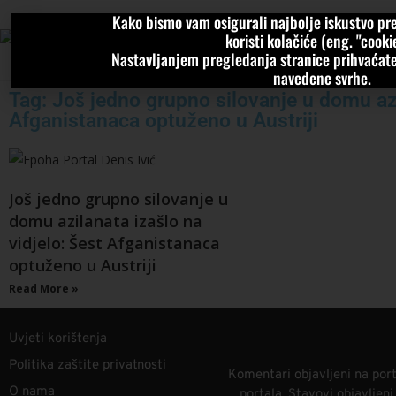
Kako bismo vam osigurali najbolje iskustvo pre
VIJESTI
KOLU
koristi kolačiće (eng. "cookie
Nastavljanjem pregledanja stranice prihvaćate
navedene svrhe.
Tag: Još jedno grupno silovanje u domu azi
Afganistanaca optuženo u Austriji
Još jedno grupno silovanje u
domu azilanata izašlo na
vidjelo: Šest Afganistanaca
optuženo u Austriji
Read More »
Uvjeti korištenja
Politika zaštite privatnosti
Komentari objavljeni na port
O nama
portala. Stavovi objavljen