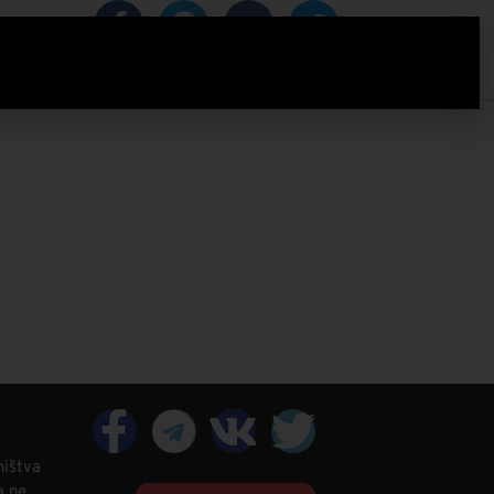
IZACIJA
ništva
a ne