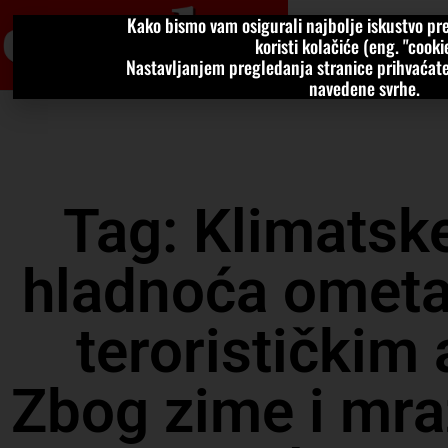
Kako bismo vam osigurali najbolje iskustvo pre
VIJESTI
KOLU
koristi kolačiće (eng. "cookie
Nastavljanjem pregledanja stranice prihvaćate
navedene svrhe.
Tag: Klimatske
hladnoća ometa
terorističkim
Zbog zime i mr