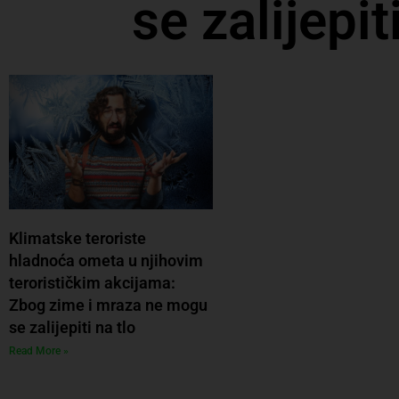
se zalijepit
Klimatske teroriste
hladnoća ometa u njihovim
terorističkim akcijama:
Zbog zime i mraza ne mogu
se zalijepiti na tlo
Read More »