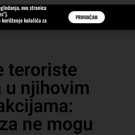
gledanja, ova stranica
MNE
KATEGORIJE
INTERVJUI
AKTUALNO
GLOBAL
s").
PRIHVAĆAM
 korištenje kolačića za
 teroriste
 u njihovim
 akcijama:
aza ne mogu