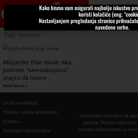
Kako bismo vam osigurali najbolje iskustvo pre
VIJESTI
KOLU
koristi kolačiće (eng. "cookie
Nastavljanjem pregledanja stranice prihvaćate
navedene svrhe.
Tag: murder
Milijarder Elon Musk: Ako
počinim “samoubojstvo”,
znajte da nisam
Read More »
Uvjeti korištenja
Politika zaštite privatnosti
Komentari objavljeni na port
O nama
portala. Stavovi objavljen
snosimo odgovornost za eventu
Donacije i sponzorstva