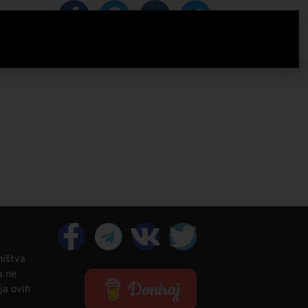
IZACIJA
ništva
a ne
ja ovih