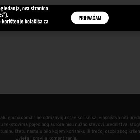
gledanja, ova stranica
MNE
KATEGORIJE
INTERVJUI
AKTUALNO
GLOBAL
s").
PRIHVAĆAM
 korištenje kolačića za
alu epoha.com.hr ne odražavaju stav korisnika, vlasništva niti ured
i u tekstovima pojedinog autora nisu nužno stavovi uredništva, stog
alnu štetu nastalu bilo kojem korisniku ili trećoj osobi zbog kršen
Uvjeta i pravila komentiranja.