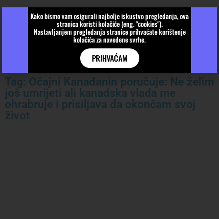
Kako bismo vam osigurali najbolje iskustvo pregledanja, ova
stranica koristi kolačiće (eng. "cookies").
Nastavljanjem pregledanja stranice prihvaćate korištenje
kolačića za navedene svrhe.
PRIHVAĆAM
Tag: Očajni Kanađanin poručuje: Ne želim
još umrijeti ali kanadska vlada me
ohrabruje i prisiljava da okončam svoj
život