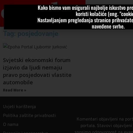
Kako bismo vam osigurali najbolje iskustvo pre
VIJESTI
KOLU
koristi kolačiće (eng. "cookie
Nastavljanjem pregledanja stranice prihvaćate
navedene svrhe.
Tag: posjedovanje
Svjetski ekonomski forum
izjavio da ljudi nemaju
pravo posjedovati vlastite
automobile
Read More »
Uvjeti korištenja
Politika zaštite privatnosti
Komentari objavljeni na port
O nama
portala. Stavovi objavljen
snosimo odgovornost za eventu