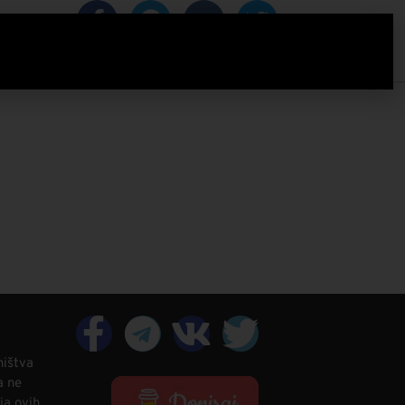
IZACIJA
ništva
a ne
ja ovih