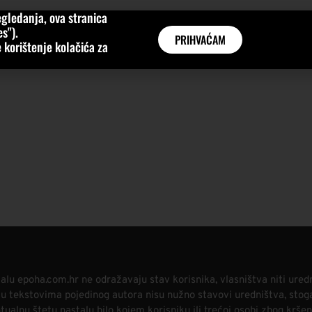
gledanja, ova stranica
MNE
KATEGORIJE
INTERVJUI
AKTUALNO
GLOBAL
s").
PRIHVAĆAM
 korištenje kolačića za
alu epoha.com.hr ne odražavaju stav korisnika, vlasništva niti ured
i u tekstovima pojedinog autora nisu nužno stavovi uredništva, stog
alnu štetu nastalu bilo kojem korisniku ili trećoj osobi zbog kršen