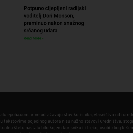
Potpuno cijepljeni radijski
voditelj Dori Monson,
preminuo nakon snažnog
srčanog udara
Read More »
alu epoha.com.hr ne odražavaju stav korisnika, vlasništva niti ured
i u tekstovima pojedinog autora nisu nužno stavovi uredništva, stog
alnu štetu nastalu bilo kojem korisniku ili trećoj osobi zbog kršen