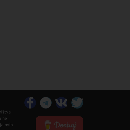
ništva
a ne
ja ovih