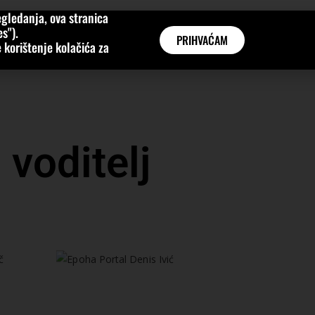
gledanja, ova stranica
MNE
KATEGORIJE
INTERVJUI
AKTUALNO
GLOBAL
s").
PRIHVAĆAM
 korištenje kolačića za
 voditelj