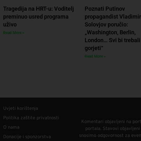
Tragedija na HRT-u: Voditelj
Poznati Putinov
preminuo usred programa
propagandist Vladimir
uživo
Solovjov poručio:
„Washington, Berlin,
Read More »
London… Svi bi trebali
gorjeti“
Read More »
Uvjeti korištenja
Politika zaštite privatnosti
Komentari objavljeni na port
O nama
portala. Stavovi objavljen
snosimo odgovornost za eventu
Donacije i sponzorstva