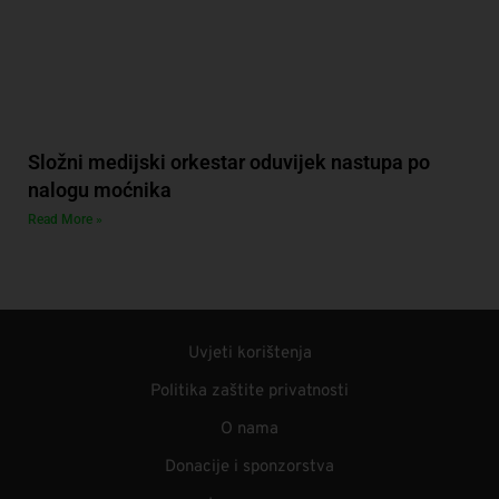
Složni medijski orkestar oduvijek nastupa po
nalogu moćnika
Read More »
Uvjeti korištenja
Politika zaštite privatnosti
O nama
Donacije i sponzorstva