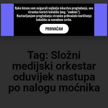
Kako bismo vam osigurali najbolje iskustvo pregledanja, ova
stranica koristi kolačiće (eng. "cookies").
Nastavljanjem pregledanja stranice prihvaćate korištenje
kolačića za navedene svrhe.
PRIHVAĆAM
Tag: Složni
medijski orkestar
oduvijek nastupa
po nalogu moćnika