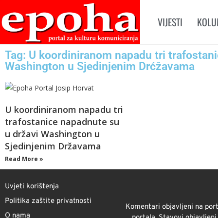
VIJESTI
KOLU
Tag: U koordiniranom napadu tri trafostan
Washington u Sjedinjenim Drćžavama
U koordiniranom napadu tri
trafostanice napadnute su
u državi Washington u
Sjedinjenim Državama
Read More »
Uvjeti korištenja
Politika zaštite privatnosti
Komentari objavljeni na port
O nama
portala. Stavovi objavljen