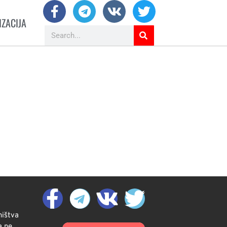
IZACIJA
ništva
a ne