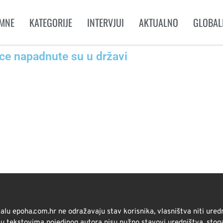
MNE
KATEGORIJE
INTERVJUI
AKTUALNO
GLOBAL
ice napadnute su u državi
alu epoha.com.hr ne odražavaju stav korisnika, vlasništva niti ured
i u tekstovima pojedinog autora nisu nužno stavovi uredništva, stog