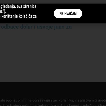
gledanja, ova stranica
MNE
KATEGORIJE
INTERVJUI
AKTUALNO
GLOBAL
s").
PRIHVAĆAM
 korištenje kolačića za
 odbace dolar i usvoje juan za
alu epoha.com.hr ne odražavaju stav korisnika, vlasništva niti ured
i u tekstovima pojedinog autora nisu nužno stavovi uredništva, stog