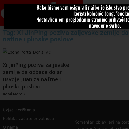
Kako bismo vam osigurali najbolje iskustvo pre
VIJESTI
KOLU
koristi kolačiće (eng. "cookie
Nastavljanjem pregledanja stranice prihvaćate
navedene svrhe.
Tag: Xi JinPing poziva zaljevske zemlje da
naftne i plinske poslove
Xi JinPing poziva zaljevske
zemlje da odbace dolar i
usvoje juan za naftne i
plinske poslove
Read More »
Uvjeti korištenja
Politika zaštite privatnosti
Komentari objavljeni na port
O nama
portala. Stavovi objavljen