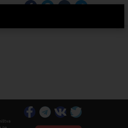
IZACIJA
ništva
a ne