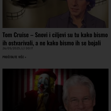
Tom Cruise – Snovi i ciljevi su tu kako bismo
ih ostvarivali, a ne kako bismo ih se bojali
26/05/2025
00:17
PROČITAJTE VIŠE »