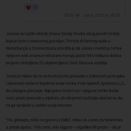
Jonesa su tužile obitelji žrtava Sandy Hooka zbog javnih tvrdnji
koje je iznio o masovnoj pucnjavi. Porota državnog suda u
Waterburyju u Connecticutu utvrdila je da Jones i matična tvrtka
njegove web stranice Infowars moraju platiti 965 milijuna dolara
brojnim obiteljima 20 ubijene djece i šest članova osoblja.
Jones je rekao da će se boriti protiv presude u žalbenom postupku
i iskoristiti nedavni bankrot svoje tvrtke, Free Speech Systems LLC,
da izbjegne plaćanje. Nije jasno hoće li on i njegove tvrtke ikada
moći platiti presude u cijelosti, ali odvjetnici tužitelja obećali su da
će ga spriječiti u zaštiti svoje imovine.
“Pa, gledajte, nitko ne govori o žalbi”, rekao je Jones za Newsmax
u petak ujutro. “Vrlo smo, vrlo sigurni – otprilike 99 posto – da je