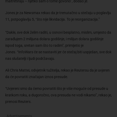
maltretiraju – rijetko sam o tome govorio”, dodao je.
Jones je za Newsmax rekao da je trenutačno u stečaju u poglavlju
11, potpoglavlju 5, “što nije likvidacija. To je reorganizacija.”
“Dakle, sve dok želim raditi, u osnovi besplatno, mislim, umjesto da
zarađujem 2 milijuna dolara godišnje, i milijun dolara godišnje
ispod toga, sretan sam što to radim”, primijetio je
Jones. “InfoWars će se nastaviti jer će stečaj biti uspješan, sve dok
nas slušatelji i ljudi podržavaju.
Ali Chris Mattei, odvjetnik tužitelja, rekao je Reutersu da je uvjeren
da će povratiti značajan iznos presude.
“Uvjereni smo da ćemo povratiti što je više moguće od presude u
kratkom roku, a dugoročno, ova presuda ne vodi nikamo”, rekao je,
prenosi Reuters.
Advertisements