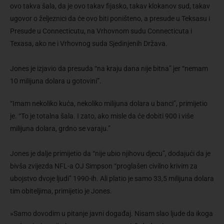
ovo takva šala, da je ovo takav fijasko, takav klokanov sud, takav
ugovor o željeznici da će ovo biti poništeno, a presude u Teksasu i
Presude u Connecticutu, na Vrhovnom sudu Connecticuta i
Texasa, ako ne i Vrhovnog suda Sjedinjenih Država.
Jones je izjavio da presuda “na kraju dana nije bitna” jer “nemam
10 milijuna dolara u gotovini”.
“Imam nekoliko kuća, nekoliko milijuna dolara u banci”, primijetio
je. “To je totalna šala. I zato, ako misle da će dobiti 900 i više
milijuna dolara, grdno se varaju.”
Jones je dalje primijetio da “nije ubio njihovu djecu”, dodajući da je
bivša zvijezda NFL-a OJ Simpson “proglašen civilno krivim za
ubojstvo dvoje ljudi” 1990-ih. Ali platio je samo 33,5 milijuna dolara
tim obiteljima, primijetio je Jones.
»Samo dovodim u pitanje javni događaj. Nisam slao ljude da ikoga