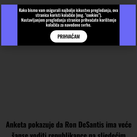
Kako bismo vam osigurali najbolje iskustvo pregledanja, ova
stranica koristi kolačiće (eng. "cookies").
Nastavljanjem pregledanja stranice prihvaćate korištenje
kolačića za navedene svrhe.
PRIHVAĆAM
Anketa pokazuje da Ron DeSantis ima veće
šanse voditi republikance na sljedećim