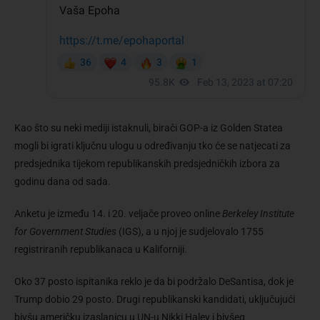
Kao što su neki mediji istaknuli, birači GOP-a iz Golden Statea
mogli bi igrati ključnu ulogu u određivanju tko će se natjecati za
predsjednika tijekom republikanskih predsjedničkih izbora za
godinu dana od sada.
Anketu je između 14. i 20. veljače proveo online
Berkeley Institute
for Government Studies
(IGS), a u njoj je sudjelovalo 1755
registriranih republikanaca u Kaliforniji.
Oko 37 posto ispitanika reklo je da bi podržalo DeSantisa, dok je
Trump dobio 29 posto. Drugi republikanski kandidati, uključujući
bivšu američku izaslanicu u UN-u Nikki Haley i bivšeg