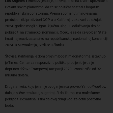
Los Angeles Times
izvijestio je, pozivajući se na izvore upoznate s
DeSantisovim planovima, da će se političar sastati s bogatim
republikanskim donatorima. Prema spomenutim novinama,
predsjednički predizbori GOP-a u Kaliforniji zakazani za ožujak
2024. godine mogli bi igrati ključnu ulogu u odlučivanju tko će
pobijediti na stranačkoj nominaciji. Očekuje se da će Golden State
imati najveće izaslanstvo na republikanskoj nacionalnoj konvenciji
2024. u Milwaukeeju, tvrdi se u članku.
Štoviše, Kalifornija je dom brojnim bogatim donatorima, istaknuo
je Times. Centar za responzivnu politiku procijenio je da je
doprinos države Trumpovoj kampanji 2020. iznosio više od 92
milijuna dolara.
Druga anketa, koju je ranije ovog mjeseca proveo Yahoo/YouGov,
dala je slične rezultate, sugerirajući da Trump ima male šanse
pobijediti DeSantisa, s tim da ovaj drugi vodi za četiri postotna
boda.