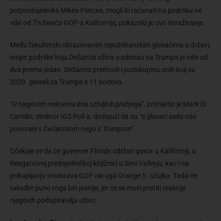
potpredsjednika Mikea Pencea, mogli bi računati na podršku ne
više od 7% birača GOP-a Kalifornije, pokazalo je ovo istraživanje.
Među fakultetski obrazovanim republikanskim glasačima u državi,
omjer podrške koju DeSantis uživa u odnosu na Trumpa je više od
dva prema jedan. DeSantis predvodi i podskupinu onih koji su
2020. glasali za Trumpa s 11 bodova.
“U njegovim redovima ima ozbiljnih prebjega”,
primijetio je Mark Di
Camillo, direktor IGS Poll-a, dodajući da su
“ti glasači sada više
povezani s DeSantisom nego s Trumpom”.
Očekuje se da će guverner Floride održati govor u Kaliforniji, u
Reaganovoj predsjedničkoj knjižnici u Simi Valleyju, kao i na
prikupljanju sredstava GOP okruga Orange 5. ožujka. Tada će
također puno toga biti jasnije, jer će se moći pratiti reakcije
njegovih podupiratelja uživo.