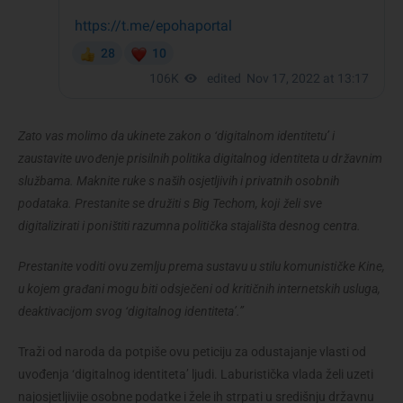
Zato vas molimo da ukinete zakon o ‘digitalnom identitetu’ i
zaustavite uvođenje prisilnih politika digitalnog identiteta u državnim
službama. Maknite ruke s naših osjetljivih i privatnih osobnih
podataka. Prestanite se družiti s Big Techom, koji želi sve
digitalizirati i poništiti razumna politička stajališta desnog centra.
Prestanite voditi ovu zemlju prema sustavu u stilu komunističke Kine,
u kojem građani mogu biti odsječeni od kritičnih internetskih usluga,
deaktivacijom svog ‘digitalnog identiteta’.”
Traži od naroda da potpiše ovu peticiju za odustajanje vlasti od
uvođenja ‘digitalnog identiteta’ ljudi. Laburistička vlada želi uzeti
najosjetljivije osobne podatke i žele ih strpati u središnju državnu