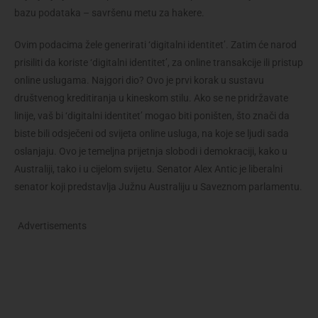
bazu podataka – savršenu metu za hakere.
Ovim podacima žele generirati ‘digitalni identitet’. Zatim će narod
prisiliti da koriste ‘digitalni identitet’, za online transakcije ili pristup
online uslugama. Najgori dio? Ovo je prvi korak u sustavu
društvenog kreditiranja u kineskom stilu. Ako se ne pridržavate
linije, vaš bi ‘digitalni identitet’ mogao biti poništen, što znači da
biste bili odsječeni od svijeta online usluga, na koje se ljudi sada
oslanjaju. Ovo je temeljna prijetnja slobodi i demokraciji, kako u
Australiji, tako i u cijelom svijetu. Senator Alex Antic je liberalni
senator koji predstavlja Južnu Australiju u Saveznom parlamentu.
Advertisements