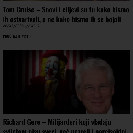
Tom Cruise – Snovi i ciljevi su tu kako bismo
ih ostvarivali, a ne kako bismo ih se bojali
26/05/2025
00:17
PROČITAJTE VIŠE »
Richard Gere – Milijarderi koji vladaju
svijetom nisu sveci, već nezreli i narcisoidni