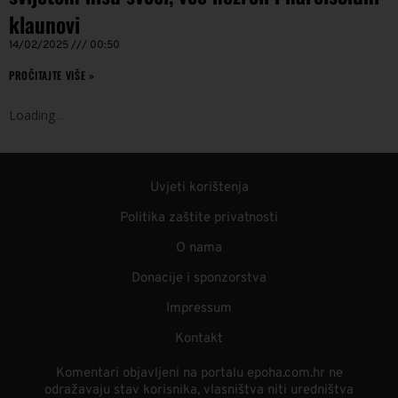
klaunovi
14/02/2025
00:50
PROČITAJTE VIŠE »
Loading
.
.
.
Uvjeti korištenja
Politika zaštite privatnosti
O nama
Donacije i sponzorstva
Impressum
Kontakt
Komentari objavljeni na portalu epoha.com.hr ne
odražavaju stav korisnika, vlasništva niti uredništva