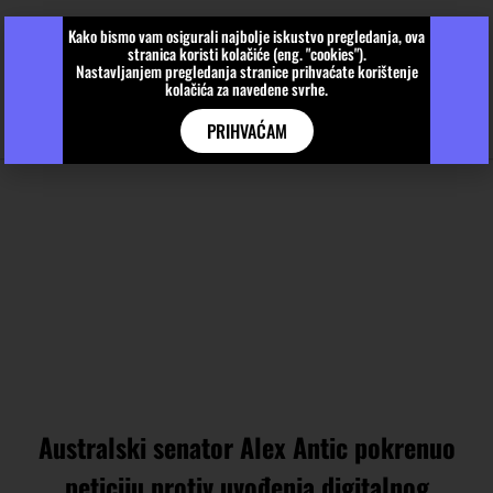
Kako bismo vam osigurali najbolje iskustvo pregledanja, ova
stranica koristi kolačiće (eng. "cookies").
Nastavljanjem pregledanja stranice prihvaćate korištenje
kolačića za navedene svrhe.
PRIHVAĆAM
Australski senator Alex Antic pokrenuo
peticiju protiv uvođenja digitalnog