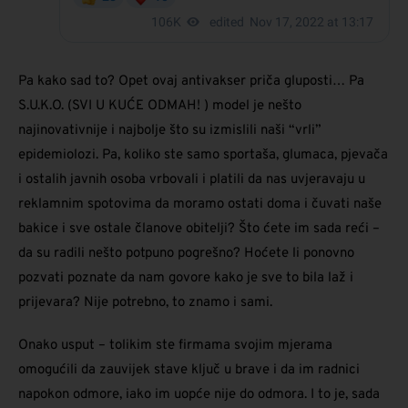
Pa kako sad to? Opet ovaj antivakser priča gluposti… Pa
S.U.K.O. (SVI U KUĆE ODMAH! ) model je nešto
najinovativnije i najbolje što su izmislili naši “vrli”
epidemiolozi. Pa, koliko ste samo sportaša, glumaca, pjevača
i ostalih javnih osoba vrbovali i platili da nas uvjeravaju u
reklamnim spotovima da moramo ostati doma i čuvati naše
bakice i sve ostale članove obitelji? Što ćete im sada reći –
da su radili nešto potpuno pogrešno? Hoćete li ponovno
pozvati poznate da nam govore kako je sve to bila laž i
prijevara? Nije potrebno, to znamo i sami.
Onako usput – tolikim ste firmama svojim mjerama
omogućili da zauvijek stave ključ u brave i da im radnici
napokon odmore, iako im uopće nije do odmora. I to je, sada