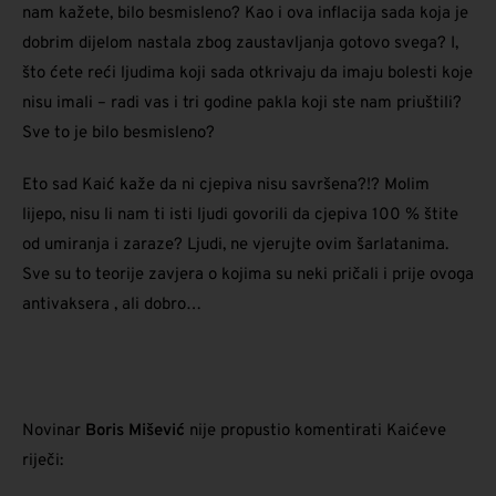
nam kažete, bilo besmisleno? Kao i ova inflacija sada koja je
dobrim dijelom nastala zbog zaustavljanja gotovo svega? I,
što ćete reći ljudima koji sada otkrivaju da imaju bolesti koje
nisu imali – radi vas i tri godine pakla koji ste nam priuštili?
Sve to je bilo besmisleno?
Eto sad Kaić kaže da ni cjepiva nisu savršena?!? Molim
lijepo, nisu li nam ti isti ljudi govorili da cjepiva 100 % štite
od umiranja i zaraze? Ljudi, ne vjerujte ovim šarlatanima.
Sve su to teorije zavjera o kojima su neki pričali i prije ovoga
antivaksera , ali dobro…
Novinar
Boris Mišević
nije propustio komentirati Kaićeve
riječi: