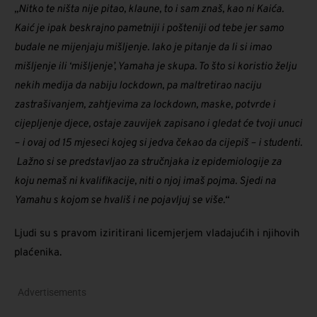
„Nitko te ništa nije pitao, klaune, to i sam znaš, kao ni Kaića.
Kaić je ipak beskrajno pametniji i pošteniji od tebe jer samo
budale ne mijenjaju mišljenje. Iako je pitanje da li si imao
mišljenje ili ‘mišljenje’, Yamaha je skupa.
To što si koristio želju
nekih medija da nabiju lockdown, pa maltretirao naciju
zastrašivanjem, zahtjevima za lockdown, maske, potvrde i
cijepljenje djece, ostaje zauvijek zapisano i gledat će tvoji unuci
– i ovaj od 15 mjeseci kojeg si jedva čekao da cijepiš – i studenti.
Lažno si se predstavljao za stručnjaka iz epidemiologije za
koju nemaš ni kvalifikacije, niti o njoj imaš pojma. Sjedi na
Yamahu s kojom se hvališ i ne pojavljuj se više.“
Ljudi su s pravom iziritirani licemjerjem vladajućih i njihovih
plaćenika.
Advertisements