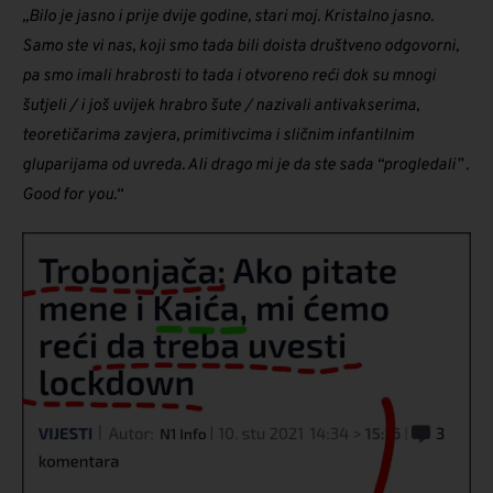
„Bilo je jasno i prije dvije godine, stari moj. Kristalno jasno.
Samo ste vi nas, koji smo tada bili doista društveno odgovorni,
pa smo imali hrabrosti to tada i otvoreno reći dok su mnogi
šutjeli / i još uvijek hrabro šute / nazivali antivakserima,
teoretičarima zavjera, primitivcima i sličnim infantilnim
gluparijama od uvreda. Ali drago mi je da ste sada “progledali” .
Good for you.“