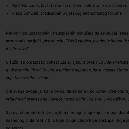
Matt Hancock, bivši britanski državni sekretar za zdravstvo i
Klaus Schwab, predsednik Svjetskog ekonomskog foruma
Nakon niza uzastopnih i neuspješnih pokušaja da se slučaj iznes
pravosuđe spriječi
„distribuciju COVID cjepiva, uvođenje ilegalnih
Kraljevstva“.
U tužbi se obrazlažu dokazi
„da su cjepiva protiv Covida-19 ekspe
ljudi preminulih od Covida-a umjetno napuhan, da su maske štetne 
supstancu etilen-oksid“.
Cilj svega ovoga je, kako tvrde, da se korak po korak
„demontiraj
vrijednosti prenesu na najveće korporacije“
, koje su u vlasništvu 
Svi ovi elementi optužnice, kao i mnogi drugi koji se mogu dodat
kaznenog suda protiv bilo koje druge vlade koja postupa i koja je 
pojedinci.