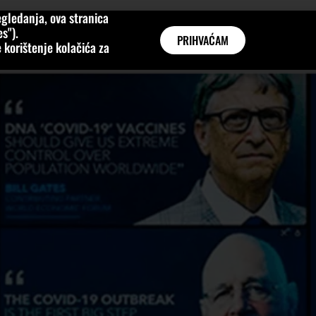
gledanja, ova stranica
MNE
KATEGORIJE
INTERVJUI
AKTUALNO
GLOBAL
s").
PRIHVAĆAM
 korištenje kolačića za