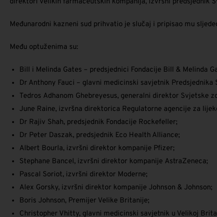
direktori velikih farmaceutskih kompanija, izvršni predsjednik 
​Međunarodni kazneni sud prihvatio je slučaj i pripisao mu sljed
​Među optuženima su:
Bill i Melinda Gates – predsjednici Fondacije Bill & Melinda G
Dr Anthony Fauci – glavni medicinski savjetnik Predsjednika
Tedros Adhanom Ghebreyesus, generalni direktor Svjetske zd
June Raine, izvršna direktorica Regulatorne agencije za lij
Dr Rajiv Shah, predsjednik Fondacije Rockefeller;
Dr Peter Daszak, predsjednik Eco Health Alliance;
Albert Bourla, izvršni direktor kompanije Pfizer;
Stephane Bancel, izvršni direktor kompanije AstraZeneca;
Pascal Soriot, izvršni direktor Moderne;
Alex Gorsky, izvršni direktor kompanije Johnson & Johnson;
Boris Johnson, Premijer Velike Britanije;
Christopher Vhitty, glavni medicinski savjetnik u Velikoj Britan