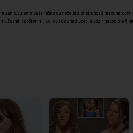
time zaključujemo da je teško da neće biti pristranosti međunarodni
h, časnih i poštenih ljudi koji će znati uzeti u obzir nepobitne činj