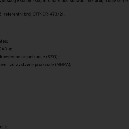
Svjetskog Ekonomskog foruma Klaus Schwab i niz drugih koje se tere
eći referentni broj OTP-CR-473/21.
ates;
 SAD-a;
ravstvene organizacije (SZO);
ekove i zdravstvene proizvode (MHRA);
iji;