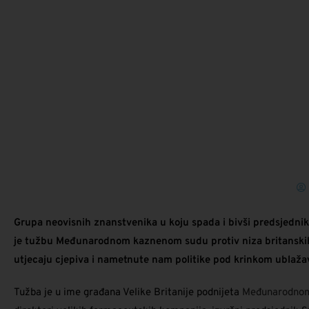
Grupa neovisnih znanstvenika u koju spada i bivši predsjedni
je tužbu Međunarodnom kaznenom sudu protiv niza britanskih sl
utjecaju cjepiva i nametnute nam politike pod krinkom ublažav
Tužba je u ime građana Velike Britanije podnijeta
Međunarodnom