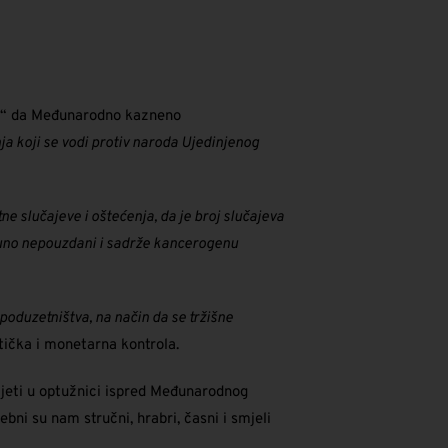
ije“ da Međunarodno kazneno
ja koji se vodi protiv naroda Ujedinjenog
e slučajeve i oštećenja, da je broj slučajeva
tpuno nepouzdani i sadrže kancerogenu
oduzetništva, na način da se tržišne
itička i monetarna kontrola.​
nijeti u optužnici ispred Međunarodnog
ebni su nam stručni, hrabri, časni i smjeli