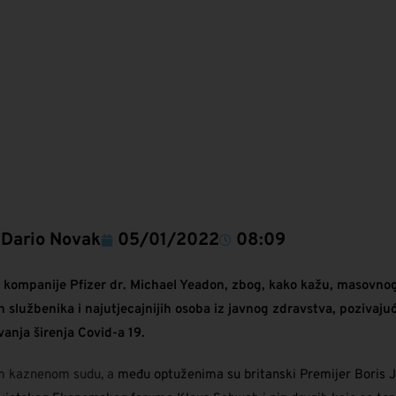
Dario Novak
05/01/2022
08:09
k kompanije Pfizer dr. Michael Yeadon, zbog, kako kažu, masovn
užbenika i najutjecajnijih osoba iz javnog zdravstva, pozivajući
anja širenja Covid-a 19.
 kaznenom sudu, a
među optuženima su britanski Premijer Boris Jo