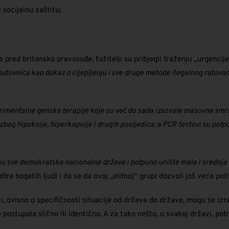
 socijalnu zaštitu;
e pred britansko pravosuđe, tužitelji su pribjegli traženju „urgenc
 putovnica kao dokaz o cijepljenju i sve druge metode ilegalnog ratovan
rimentalne genske terapije koje su već do sada izazvale masovne smrtn
zbog hipoksije, hiperkapnije i drugih posljedica; a PCR testovi su po
u sve demokratske nacionalne države i potpuno unište mala i srednja p
ultra bogatih ljudi i da se da ovoj „elitnoj“ grupi dozvoli još veća pol
i, ovisno o specifičnosti situacije od države do države, mogu se iz
postupala slično ili identično. A za tako nešto, u svakoj državi, potr