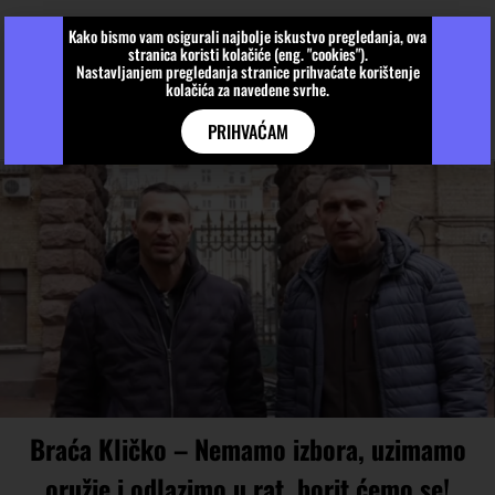
Kako bismo vam osigurali najbolje iskustvo pregledanja, ova
stranica koristi kolačiće (eng. "cookies").
Nastavljanjem pregledanja stranice prihvaćate korištenje
kolačića za navedene svrhe.
PRIHVAĆAM
Braća Kličko – Nemamo izbora, uzimamo
oružje i odlazimo u rat, borit ćemo se!