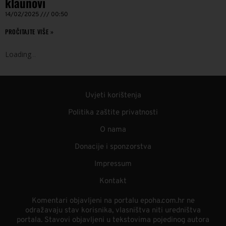
klaunovi
14/02/2025
00:50
PROČITAJTE VIŠE »
Loading
.
.
.
Uvjeti korištenja
Politika zaštite privatnosti
O nama
Donacije i sponzorstva
Impressum
Kontakt
Komentari objavljeni na portalu epoha.com.hr ne
odražavaju stav korisnika, vlasništva niti uredništva
portala. Stavovi objavljeni u tekstovima pojedinog autora