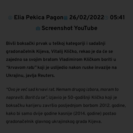
Elia Pekica Pagon
26/02/2022
05:41
Screenshot YouTube
Bivši boksački prvak u teškoj kategoriji i sadašnji
gradonačelnik Kijeva, Vitalij Kličko, rekao je da će se
zajedno sa svojim bratom Vladimirom Kličkom boriti u
“krvavom ratu”
koji je uslijedio nakon ruske invazije na
Ukrajinu, javlja Reuters.
“Ovo je već sad krvavi rat. Nemam drugog izbora, moram to
napraviti. Borit ću se”,
izjavio je 50-godišnji Kličko koji je
boksačku karijeru završio posljednjom borbom 2012. godine,
kako bi samo dvije godine kasnije (2014. godine) postao
gradonačelnik glavnog ukrajinskog grada Kijeva.