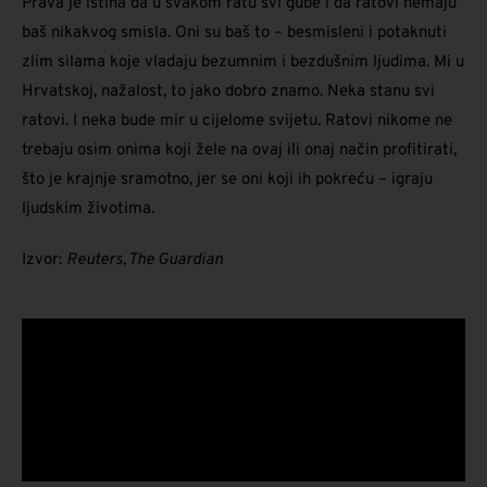
Prava je istina da u svakom ratu svi gube i da ratovi nemaju
baš nikakvog smisla. Oni su baš to – besmisleni i potaknuti
zlim silama koje vladaju bezumnim i bezdušnim ljudima. Mi u
Hrvatskoj, nažalost, to jako dobro znamo. Neka stanu svi
ratovi. I neka bude mir u cijelome svijetu. Ratovi nikome ne
trebaju osim onima koji žele na ovaj ili onaj način profitirati,
što je krajnje sramotno, jer se oni koji ih pokreću – igraju
ljudskim životima.
Izvor:
Reuters, The Guardian