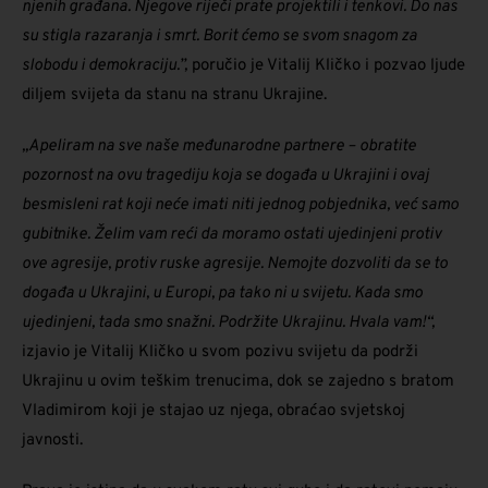
njenih građana. Njegove riječi prate projektili i tenkovi. Do nas
su stigla razaranja i smrt. Borit ćemo se svom snagom za
slobodu i demokraciju.”,
poručio je Vitalij Kličko i pozvao ljude
diljem svijeta da stanu na stranu Ukrajine.
„Apeliram na sve naše međunarodne partnere – obratite
pozornost na ovu tragediju koja se događa u Ukrajini i ovaj
besmisleni rat koji neće imati niti jednog pobjednika, već samo
gubitnike. Želim vam reći da moramo ostati ujedinjeni protiv
ove agresije, protiv ruske agresije. Nemojte dozvoliti da se to
događa u Ukrajini, u Europi, pa tako ni u svijetu. Kada smo
ujedinjeni, tada smo snažni. Podržite Ukrajinu. Hvala vam!“,
izjavio je Vitalij Kličko u svom pozivu svijetu da podrži
Ukrajinu u ovim teškim trenucima, dok se zajedno s bratom
Vladimirom koji je stajao uz njega, obraćao svjetskoj
javnosti.