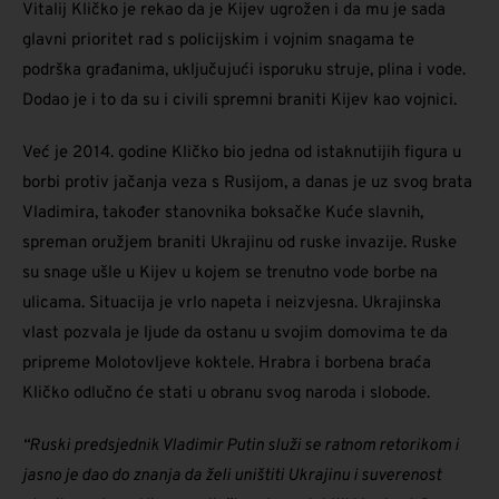
Vitalij Kličko je rekao da je Kijev ugrožen i da mu je sada
glavni prioritet rad s policijskim i vojnim snagama te
podrška građanima, uključujući isporuku struje, plina i vode.
Dodao je i to da su i civili spremni braniti Kijev kao vojnici.
Već je 2014. godine Kličko bio jedna od istaknutijih figura u
borbi protiv jačanja veza s Rusijom, a danas je uz svog brata
Vladimira, također stanovnika boksačke Kuće slavnih,
spreman oružjem braniti Ukrajinu od ruske invazije. Ruske
su snage ušle u Kijev u kojem se trenutno vode borbe na
ulicama. Situacija je vrlo napeta i neizvjesna. Ukrajinska
vlast pozvala je ljude da ostanu u svojim domovima te da
pripreme Molotovljeve koktele. Hrabra i borbena braća
Kličko odlučno će stati u obranu svog naroda i slobode.
“Ruski predsjednik Vladimir Putin služi se ratnom retorikom i
jasno je dao do znanja da želi uništiti Ukrajinu i suverenost