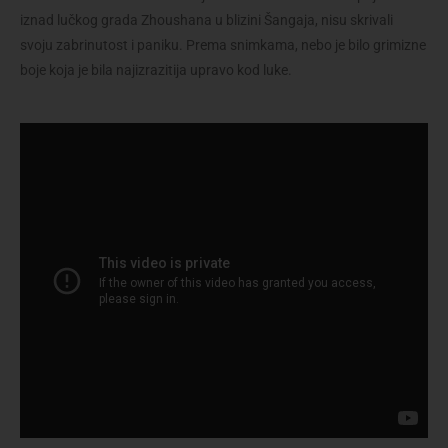
iznad lučkog grada Zhoushana u blizini Šangaja, nisu skrivali
svoju zabrinutost i paniku. Prema snimkama, nebo je bilo grimizne
boje koja je bila najizrazitija upravo kod luke.