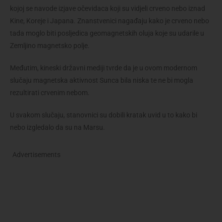
kojoj se navode izjave očevidaca koji su vidjeli crveno nebo iznad
Kine, Koreje i Japana. Znanstvenici nagađaju kako je crveno nebo
tada moglo biti posljedica geomagnetskih oluja koje su udarile u
Zemljino magnetsko polje.
Međutim, kineski državni mediji tvrde da je u ovom modernom
slučaju magnetska aktivnost Sunca bila niska te ne bi mogla
rezultirati crvenim nebom.
U svakom slučaju, stanovnici su dobili kratak uvid u to kako bi
nebo izgledalo da su na Marsu.
Advertisements