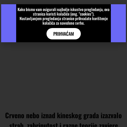
Kako bismo vam osigurali najbolje iskustvo pregledanja, ova
stranica koristi kolačiće (eng. "cookies").
Nastavljanjem pregledanja stranice prihvaćate korištenje
kolačića za navedene svrhe.
PRIHVAĆAM
Crveno nebo iznad kineskog grada izazvalo
strah, zabrinutost i razne teorije zavjere