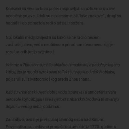
Korisnici su veoma brzo počeli raspravljati o razlozima iza ove
neobične pojave. I dok su neki spominjali “loše znakove” , drugi su
nagađali da se možda radi o odsjaju požara.
No, lokalni mediji izvijestili su kako se ne radi o nečem
zastrašujućem, već o neobičnom prirodnom fenomenu koji je
rezultat odbijanja svjetlosti.
Vrijeme u Zhoushanu je bilo oblačno i maglovito, a padala je lagana
kišica, što je moglo uzrokovati refleksiju svjetla od niskih oblaka
,
pojasnili su iz Meteorološkog ureda Zhoushana.
Kad su vremenski uvjeti dobri, voda isparava i u atmosferi stvara
aerosole koji odbijaju i šire svjetlost s ribarskih brodova te stvaraju
dojam crvenog neba
, dodali su.
Zanimljivo, ovo nije prvi slučaj crvenog neba nad Kinom.
Povjesničari su nedavno pronašli dokumente iz 1770. godine u