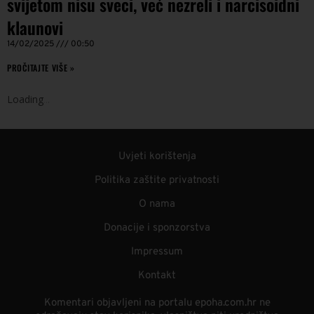
svijetom nisu sveci, već nezreli i narcisoidni
klaunovi
14/02/2025
00:50
PROČITAJTE VIŠE »
Loading
.
.
.
Uvjeti korištenja
Politika zaštite privatnosti
O nama
Donacije i sponzorstva
Impressum
Kontakt
Komentari objavljeni na portalu epoha.com.hr ne