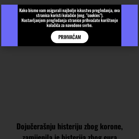
Kako bismo vam osigurali najbolje iskustvo pregledanja, ova
stranica koristi kolačiće (eng. "cookies").
Nastavljanjem pregledanja stranice prihvaćate korištenje
kolačića za navedene svrhe.
PRIHVAĆAM
Dojučerašnju histeriju zbog korone,
zamijenila je histerija zbog eura