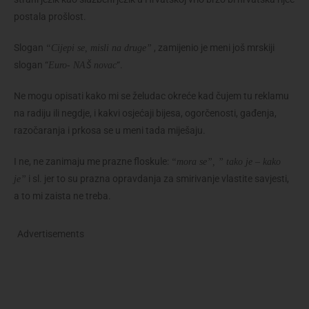
postala prošlost.
Slogan
, zamijenio je meni još mrskiji
“Cijepi se, misli na druge”
slogan “
“.
Euro- NAŠ novac
Ne mogu opisati kako mi se želudac okreće kad čujem tu reklamu
na radiju ili negdje, i kakvi osjećaji bijesa, ogorčenosti, gađenja,
razočaranja i prkosa se u meni tada miješaju.
I ne, ne zanimaju me prazne floskule:
“mora se”, ” tako je – kako
i sl. jer to su prazna opravdanja za smirivanje vlastite savjesti,
je”
a to mi zaista ne treba.
Advertisements