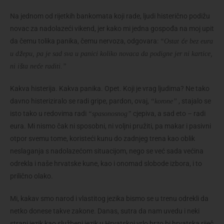
Na jednom od rijetkih bankomata koji rade, ljudi histerično podižu
novac za nadolazeći vikend, jer kako mi jedna gospođa na moj upit
da čemu tolika panika, čemu nervoza, odgovara:
“Ostat će bez eura
u džepu, pa je sad sva u panici koliko novaca da podigne jer ni kartice,
ni išta neće raditi.”
Kakva histerija. Kakva panika. Opet. Koji je vrag ljudima? Ne tako
davno histeriziralo se radi gripe, pardon, ovaj,
, stajalo se
“korone”
isto tako u redovima radi
cjepiva, a sad eto – radi
“spasonosnog”
eura. Mi nismo čak ni sposobni, ni voljni pružiti, pa makar i pasivni
otpor svemu tome, koristeći kunu do zadnjeg trena kao oblik
neslaganja s nadolazećom situacijom, nego se već sada većina
odrekla i naše hrvatske kune, kao i onomad slobode izbora, i to
prilično olako.
Mi, kakav smo narod i vlastitog jezika bismo se u trenu odrekli da
netko donese takve zakone. Danas, sutra da nam uvedu i neki
strani jezik kao službeni jezik u Hrvatskoj vrlo brzo bi hrvatska riječ